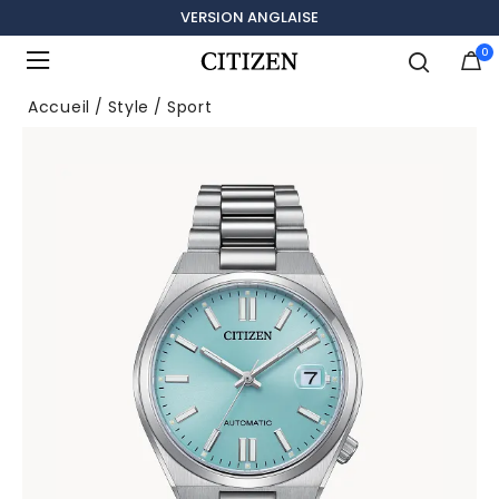
VERSION ANGLAISE
0
Ajouté à
Gérer la liste
Accueil
Style
Sport