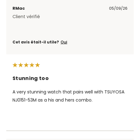
RMac
05/09/26
Client vérifié
Cet avis était-il utile?
Oui
Stunning too
A very stunning watch that pairs well with TSUYOSA
NJ0151-53M as a his and hers combo.