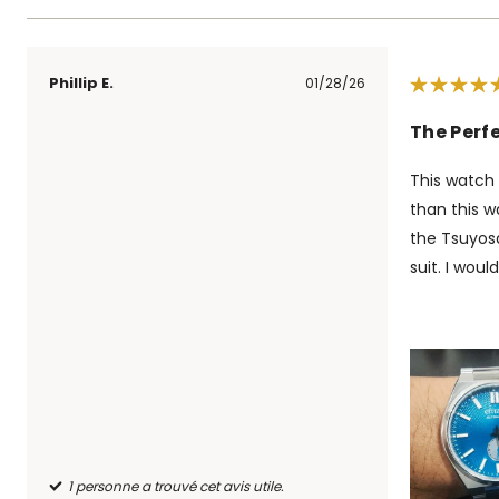
Phillip E.
01/28/26
The Perf
This watch 
than this w
the Tsuyosa
suit. I wou
1 personne a trouvé cet avis utile.