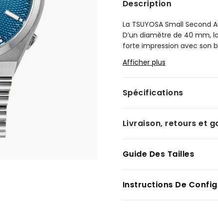
Description
La TSUYOSA Small Second Au
D’un diamètre de 40 mm, la
forte impression avec son b
encastrée à la position 4 he
Afficher plus
qu’un mouvement automatiqu
performance et sa fiabilité.
Spécifications
Sous un verre saphir antiref
avec un compteur des second
argenté qui ajoutent à son 
Livraison, retours et g
montre raffinée convient à t
plaisir. Numéro du calibre : 8
Guide Des Tailles
Modèle #:
NK5010-51L
Instructions De Config