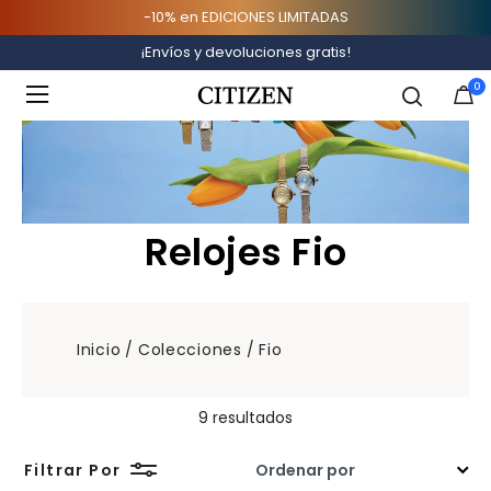
-10% en EDICIONES LIMITADAS
¡Envíos y devoluciones gratis!
Added to
Manage Wishlist
0
Relojes Fio
Inicio
Colecciones
Fio
9 resultados
Filtrar Por