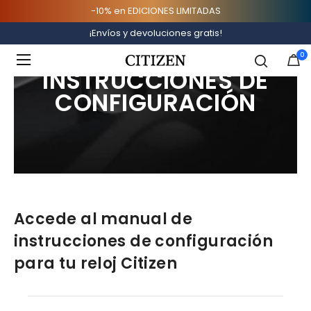
-10% en EDICIONES LIMITADAS
¡Envíos y devoluciones gratis!
SOPORTE AL CLIENTE
Added to
Manage Wishlist
0
INSTRUCCIONES DE
CONFIGURACIÓN
Accede al manual de
instrucciones de configuración
para tu reloj Citizen