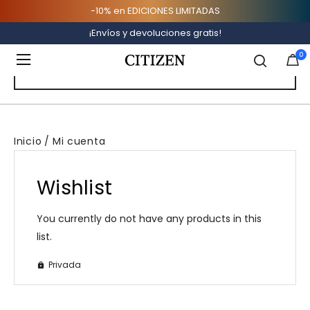
-10% en EDICIONES LIMITADAS
MY LISTS
¡Envíos y devoluciones gratis!
Added to
Manage Wishlist
0
Buscar Una Lista Pública
Inicio
Mi cuenta
(0 items)
Wishlist
You currently do not have any products in this
list.
Privada