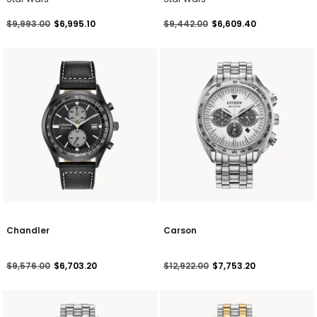
Precio reducido de
a
Precio reducido de
a
$9,993.00
$6,995.10
$9,442.00
$6,609.40
Chandler
Carson
Precio reducido de
a
Precio reducido de
a
$9,576.00
$6,703.20
$12,922.00
$7,753.20