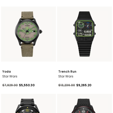
Yoda
Trench Run
Star Wars
Star Wars
Precio reducido de
a
Precio reducido de
a
$7,929.00
$5,550.30
$13,236.00
$9,265.20