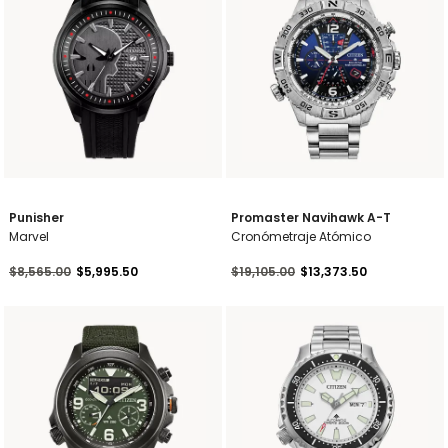
Punisher
Promaster Navihawk A-T
Marvel
Cronómetraje Atómico
Precio reducido de
a
Precio reducido de
a
$8,565.00
$5,995.50
$19,105.00
$13,373.50