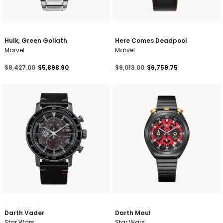
Hulk, Green Goliath
Here Comes Deadpool
Marvel
Marvel
Precio reducido de
a
Precio reducido de
a
$8,427.00
$5,898.90
$9,013.00
$6,759.75
Darth Vader
Darth Maul
Star Wars
Star Wars