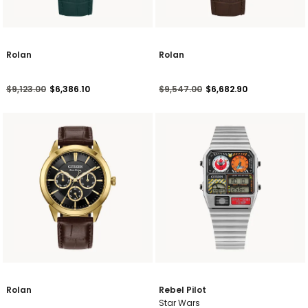
Rolan
Rolan
Precio reducido de
a
Precio reducido de
a
$9,123.00
$6,386.10
$9,547.00
$6,682.90
Rolan
Rebel Pilot
Star Wars