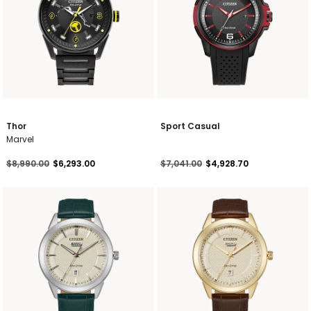
Thor
Sport Casual
Marvel
Precio reducido de
a
Precio reducido de
a
$8,990.00
$6,293.00
$7,041.00
$4,928.70