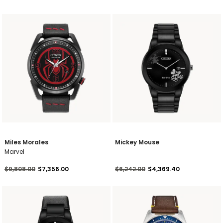
Miles Morales
Mickey Mouse
Marvel
Precio reducido de
a
Precio reducido de
a
$9,808.00
$7,356.00
$6,242.00
$4,369.40