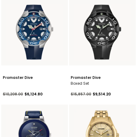
Promaster Dive
Promaster Dive
Boxed Set
Precio reducido de
a
Precio reducido de
a
$10,208.00
$6,124.80
$15,857.00
$9,514.20