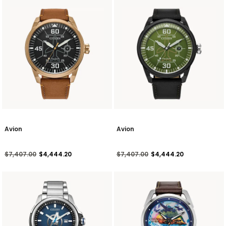
Avion
Avion
Precio reducido de
a
Precio reducido de
a
$7,407.00
$4,444.20
$7,407.00
$4,444.20