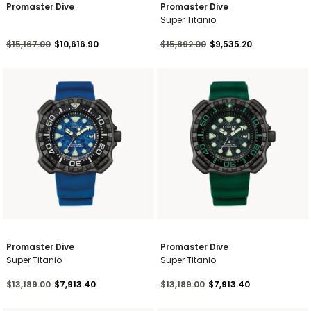
Promaster Dive
Promaster Dive
Super Titanio
Precio reducido de
a
Precio reducido de
a
$15,167.00
$10,616.90
$15,892.00
$9,535.20
Promaster Dive
Promaster Dive
Super Titanio
Super Titanio
Precio reducido de
a
Precio reducido de
a
$13,189.00
$7,913.40
$13,189.00
$7,913.40