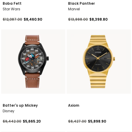
Boba Fett
Black Panther
Star Wars
Marvel
Precio reducido de
a
Precio reducido de
a
$12,087.00
$8,460.90
$13,998.00
$8,398.80
Batter's up Mickey
Axiom
Disney
Precio reducido de
a
Precio reducido de
a
$9,442.00
$5,665.20
$8,427.00
$5,898.90