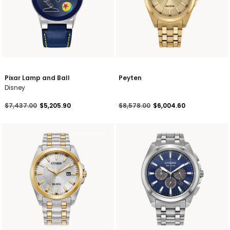
Pixar Lamp and Ball
Peyten
Disney
Precio reducido de
a
Precio reducido de
a
$7,437.00
$5,205.90
$8,578.00
$6,004.60