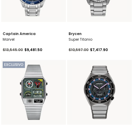
Captain America
Brycen
Marvel
Super Titanio
Precio reducido de
a
Precio reducido de
a
$13,545.00
$9,481.50
$10,597.00
$7,417.90
EXCLUSIVO