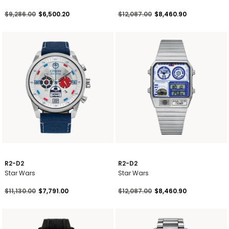
Precio reducido de
a
Precio reducido de
a
$9,286.00
$6,500.20
$12,087.00
$8,460.90
R2-D2
R2-D2
Star Wars
Star Wars
Precio reducido de
a
Precio reducido de
a
$11,130.00
$7,791.00
$12,087.00
$8,460.90