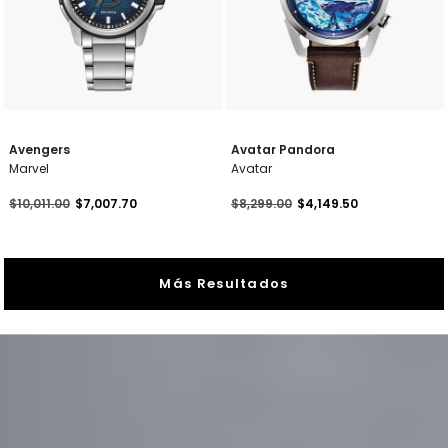
Avengers
Avatar Pandora
Marvel
Avatar
Precio reducido de
a
Precio reducido de
a
$10,011.00
$7,007.70
$8,299.00
$4,149.50
Más Resultados