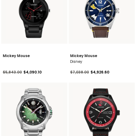
Mickey Mouse
Mickey Mouse
Disney
Precio reducido de
a
Precio reducido de
a
$5,843.00
$4,090.10
$7,038.00
$4,926.60