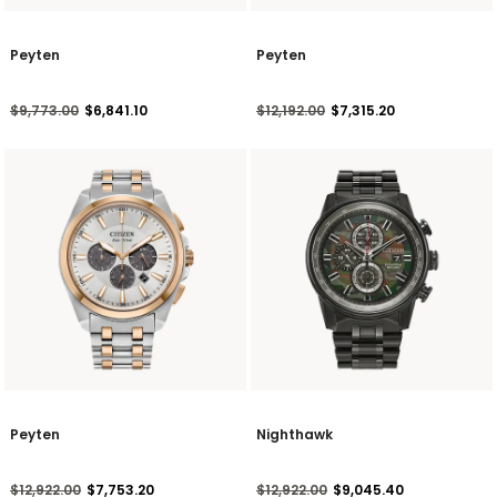
Peyten
Peyten
Precio reducido de
a
Precio reducido de
a
$9,773.00
$6,841.10
$12,192.00
$7,315.20
Peyten
Nighthawk
Precio reducido de
a
Precio reducido de
a
$12,922.00
$7,753.20
$12,922.00
$9,045.40