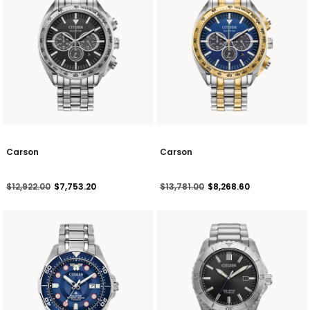
Carson
Carson
Precio reducido de
a
Precio reducido de
a
$12,922.00
$7,753.20
$13,781.00
$8,268.60