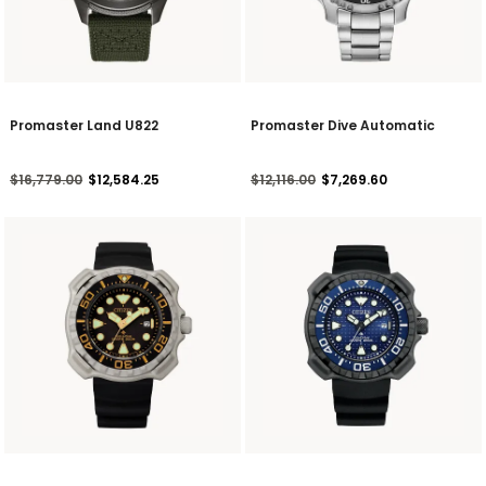
Promaster Land U822
Promaster Dive Automatic
Precio reducido de
a
Precio reducido de
a
$16,779.00
$12,584.25
$12,116.00
$7,269.60