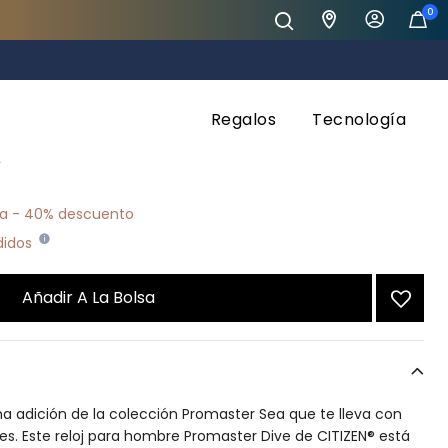
0
Dive
Regalos
Tecnología
ducido de
a
0
da - 40% descuento
edidos
Añadir A La Bolsa
a adición de la colección Promaster Sea que te lleva con
es. Este reloj para hombre Promaster Dive de CITIZEN® está