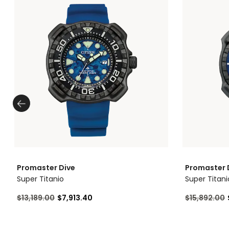
Promaster Dive
Promaster 
Super Titanio
Super Titani
Precio reducido de
a
Precio redu
$13,189.00
$7,913.40
$15,892.00