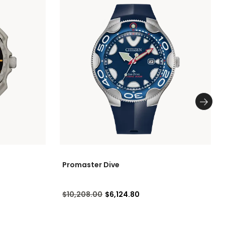
Promaster Dive
Precio reducido de
a
$10,208.00
$6,124.80