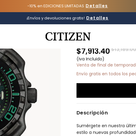
Detalles
-10% en EDICIONES LIMITADAS
Promaster 
Detalles
¡Envíos y devoluciones gratis!
Added to
Manage Wishlist
Super Titanio
BN0228-06W
Precio re
$13,189.0
$7,913.40
(Iva Incluido)
Venta de final de tempora
Envío gratis en todos los p
Descripción
Sumérgete en nuestra últim
estilo a nuevas profundidad