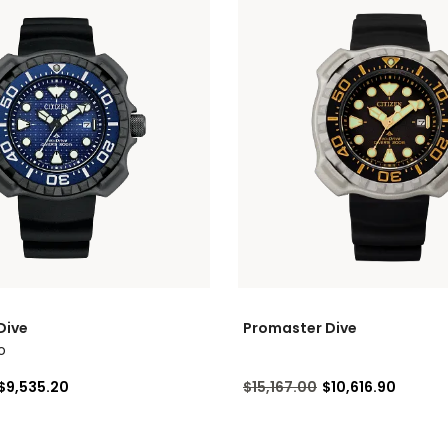
Dive
Promaster Dive
o
cido de
a
Precio reducido de
a
$9,535.20
$15,167.00
$10,616.90