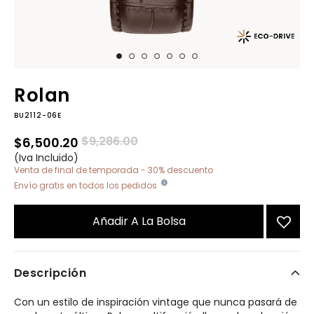
Rolan
BU2112-06E
Precio reducido de
a
$9,286.00
$6,500.20
(Iva Incluido)
Venta de final de temporada - 30% descuento
Envío gratis en todos los pedidos
Añadir A La Bolsa
Descripción
Con un estilo de inspiración vintage que nunca pasará de