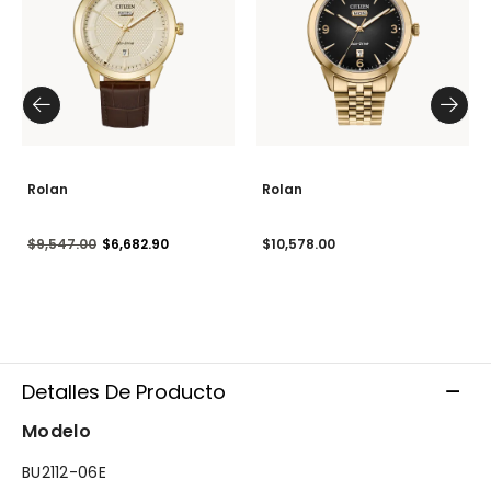
Rolan
Rolan
Precio reducido de
a
$9,547.00
$6,682.90
$10,578.00
Detalles De Producto
Modelo
BU2112-06E