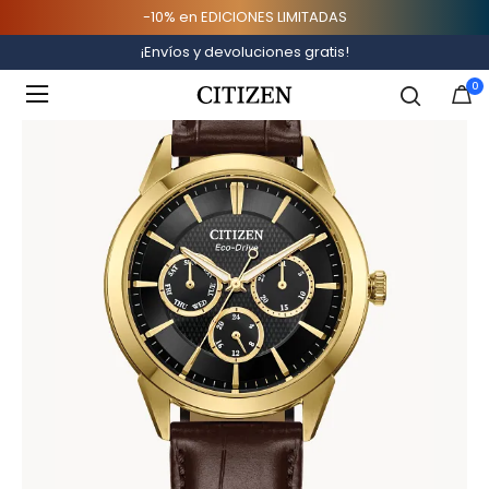
-10% en EDICIONES LIMITADAS
Inicio
Destacados
Especiales Online
¡Envíos y devoluciones gratis!
Added to
Manage Wishlist
0