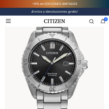
-10% en EDICIONES LIMITADAS
Inicio
Destacados
Especiales Online
¡Envíos y devoluciones gratis!
Added to
Manage Wishlist
0