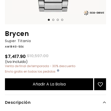
Brycen
Super Titanio
AW1840-50E
Precio reducido de
a
$10,597.00
$7,417.90
(Iva Incluido)
Venta de final de temporada - 30% descuento
Envío gratis en todos los pedidos
Añadir A La Bolsa
Descripción