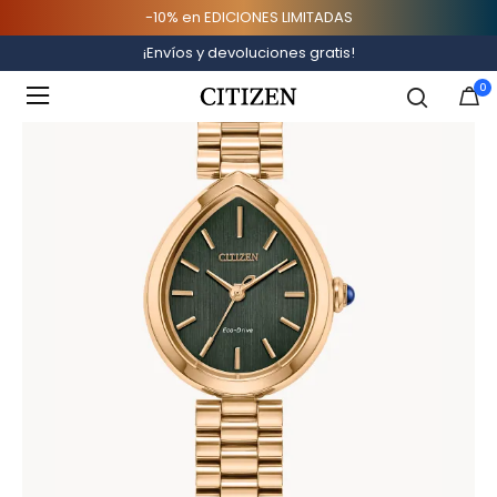
-10% en EDICIONES LIMITADAS
Inicio
¡Envíos y devoluciones gratis!
Added to
Manage Wishlist
0