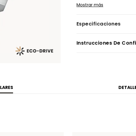
reloj que se verá genial en 
Mostrar más
sostenible con la exclusiva
buscan un reloj para todos l
guardarropa. Calibre E011.
Especificaciones
Modelo #:
EO1224-54D
Instrucciones De Conf
LARES
DETALL