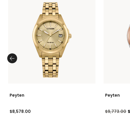
Peyten
Peyten
Precio redu
a
$8,578.00
$9,773.00
$