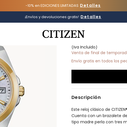
Detalles
-10% en EDICIONES LIMITADAS
Peyten
Detalles
¡Envíos y devoluciones gratis!
Added to
Manage Wishlist
EO1224-54D
Precio r
$10,562.
$7,393.40
(Iva Incluido)
Venta de final de tempora
Envío gratis en todos los p
Descripción
Este reloj clásico de CITIZ
Cuenta con un brazalete de
tipo madre perla con tres m