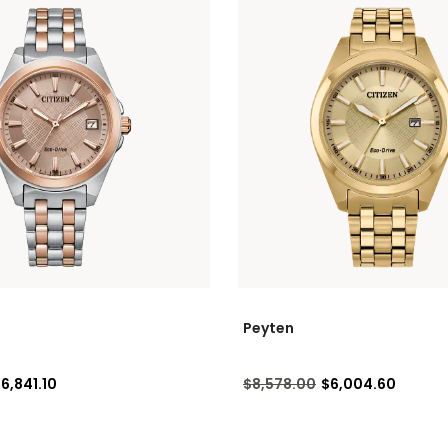
Peyten
cido de
Precio reducido de
a
6,841.10
$8,578.00
$6,004.60