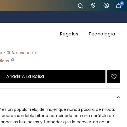
0
Regalos
Tecnología
educido de
a
00
da - 30% descuento
edidos
Añadir A La Bolsa
EN® es un popular reloj de mujer que nunca pasará de moda.
 acero inoxidable bitono combinado con una carátula de
anecillas luminosas y fechador que lo convierten en un
...