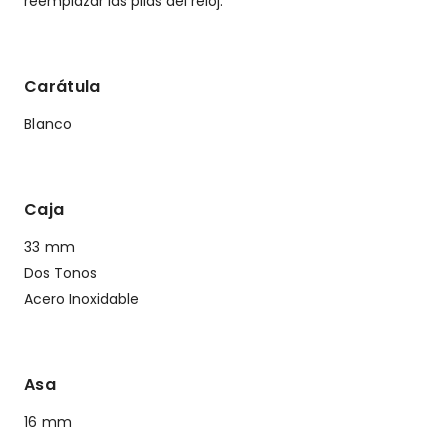
reemplazar las pilas del reloj.
Carátula
Blanco
Caja
33 mm
Dos Tonos
Acero Inoxidable
Asa
16 mm