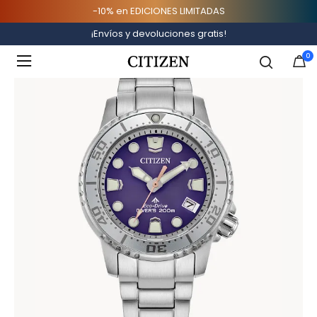
-10% en EDICIONES LIMITADAS
Inicio
Colecciones
Promaster
¡Envíos y devoluciones gratis!
Added to
Manage Wishlist
0