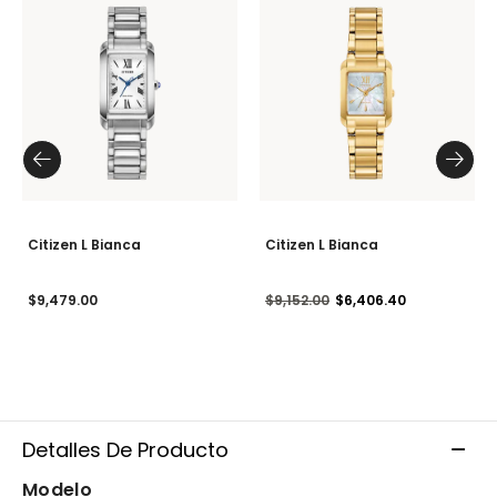
Resistencia al agua de hasta 50 metros.
Calibre H504.
Una pieza excepcional, limitada a 3,800 unidades no
numeradas en todo el mundo.
Modelo #:
EW5636-55E
Citizen L Bianca
Citizen L Bianca
Precio reducido de
a
$9,479.00
$9,152.00
$6,406.40
Detalles De Producto
Modelo