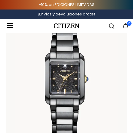
-10% en EDICIONES LIMITADAS
Inicio
¡Envíos y devoluciones gratis!
Added to
Manage Wishlist
0