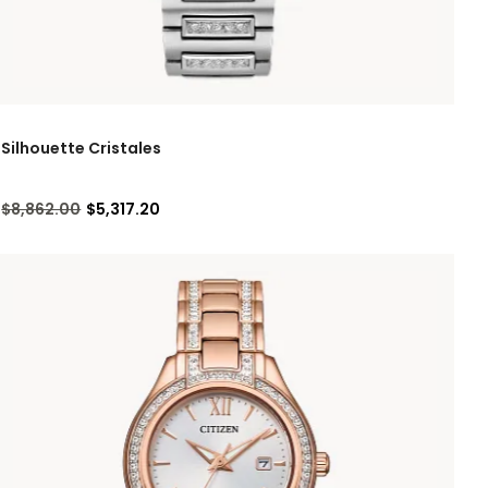
Silhouette Cristales
Precio reducido de
a
$8,862.00
$5,317.20