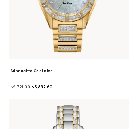
Silhouette Cristales
Precio reducido de
a
$9,721.00
$5,832.60