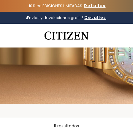
Detalles
-10% en EDICIONES LIMITADAS
Detalles
¡Envíos y devoluciones gratis!
Added to
Manage Wishlist
11 resultados