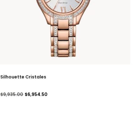
Silhouette Cristales
Precio reducido de
a
$9,935.00
$6,954.50