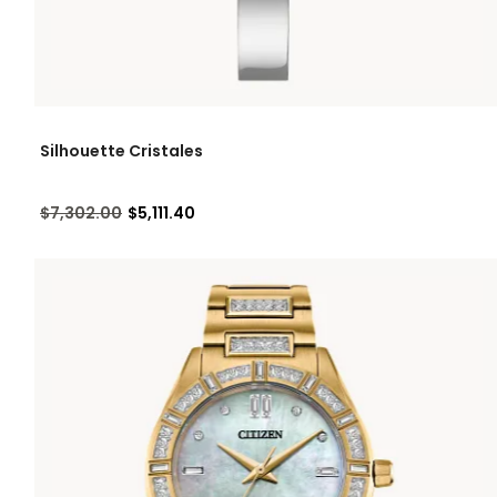
Silhouette Cristales
Precio reducido de
a
$7,302.00
$5,111.40