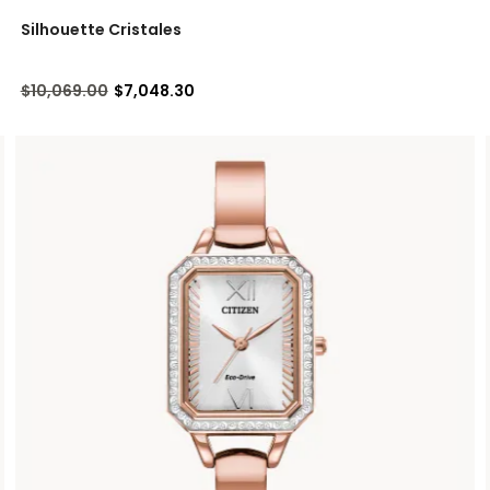
Silhouette Cristales
Precio reducido de
a
$10,069.00
$7,048.30