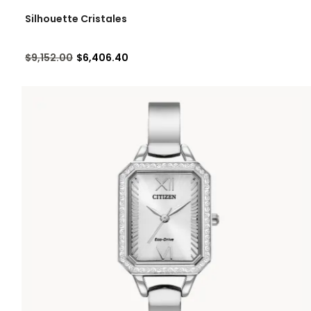
rado por Categoría: Silhouette Cristales
Silhouette Cristales
Precio reducido de
a
$9,152.00
$6,406.40