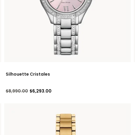
Silhouette Cristales
Precio reducido de
a
$8,990.00
$6,293.00