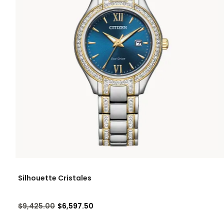
Silhouette Cristales
Precio reducido de
a
$9,425.00
$6,597.50