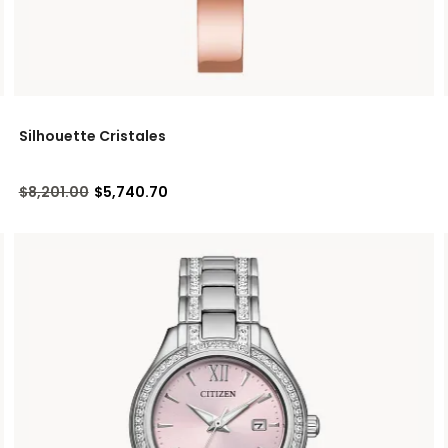
Silhouette Cristales
Precio reducido de
a
$8,201.00
$5,740.70