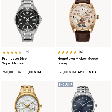
(177)
(6)
Promaster Dive
Hometown Mickey Mouse
Super Titanium
Disney
Prix réduit de
à
Prix réduit de
à
750,00 $ CA
600,00 $ CA
525,00 $ CA
420,00 $ CA
EXCLUSIF