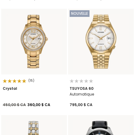
NOUVELLE
(15)
Crystal
TSUYOSA 60
Automatique
Prix réduit de
à
450,00 $ CA
360,00 $ CA
795,00 $ CA