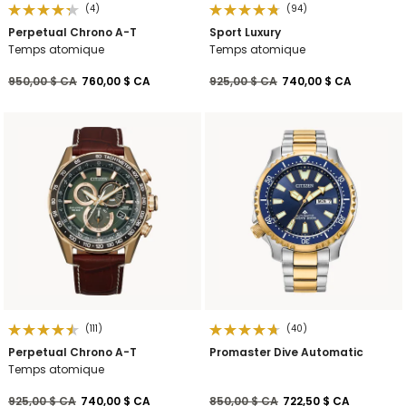
(4)
(94)
Perpetual Chrono A-T
Sport Luxury
Temps atomique
Temps atomique
Prix réduit de
à
Prix réduit de
à
950,00 $ CA
760,00 $ CA
925,00 $ CA
740,00 $ CA
(111)
(40)
Perpetual Chrono A-T
Promaster Dive Automatic
Temps atomique
Prix réduit de
à
Prix réduit de
à
925,00 $ CA
740,00 $ CA
850,00 $ CA
722,50 $ CA