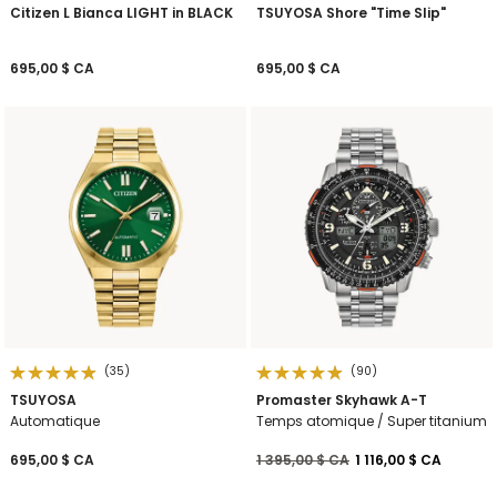
Citizen L Bianca LIGHT in BLACK
TSUYOSA Shore "Time Slip"
695,00 $ CA
695,00 $ CA
(35)
(90)
TSUYOSA
Promaster Skyhawk A-T
Automatique
Temps atomique / Super titanium
Prix réduit de
à
695,00 $ CA
1 395,00 $ CA
1 116,00 $ CA