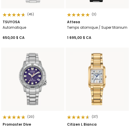
(45)
(3)
TSUYOSA
Attesa
Automatique
Temps atomique / Super titanium
650,00 $ CA
1 695,00 $ CA
(20)
(37)
Promaster Dive
Citizen L Bianca