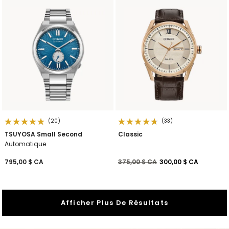
(20)
(33)
TSUYOSA Small Second
Classic
Automatique
Prix réduit de
à
795,00 $ CA
375,00 $ CA
300,00 $ CA
Afficher Plus De Résultats