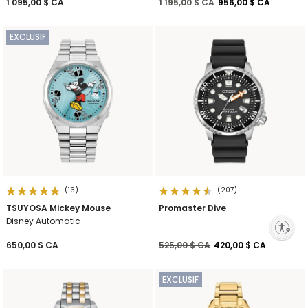
Prix réduit de
à
1 095,00 $ CA
1 195,00 $ CA
956,00 $ CA
EXCLUSIF
(16)
(207)
TSUYOSA Mickey Mouse
Promaster Dive
Disney Automatic
Enable accessibility
Prix réduit de
à
650,00 $ CA
525,00 $ CA
420,00 $ CA
EXCLUSIF