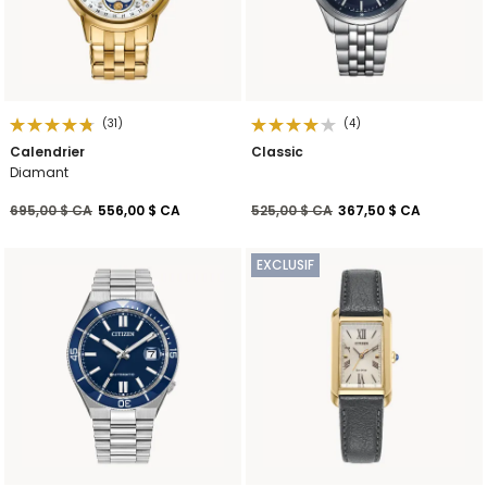
(31)
(4)
Calendrier
Classic
Diamant
Prix réduit de
à
Prix réduit de
à
695,00 $ CA
556,00 $ CA
525,00 $ CA
367,50 $ CA
EXCLUSIF