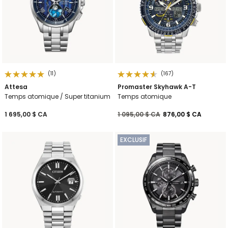
(11)
(167)
Attesa
Promaster Skyhawk A-T
Temps atomique / Super titanium
Temps atomique
Prix réduit de
à
1 695,00 $ CA
1 095,00 $ CA
876,00 $ CA
EXCLUSIF