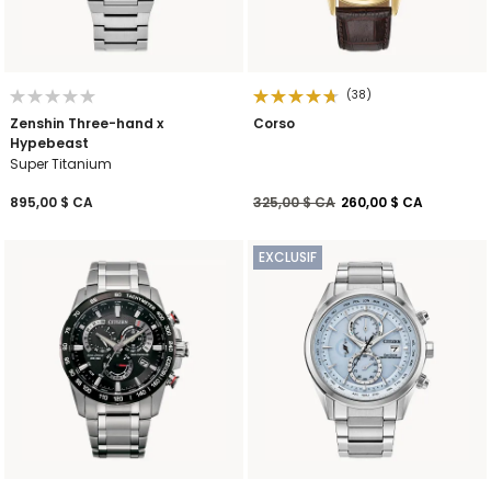
(38)
Zenshin Three-hand x
Corso
Hypebeast
Super Titanium
Prix réduit de
à
895,00 $ CA
325,00 $ CA
260,00 $ CA
EXCLUSIF