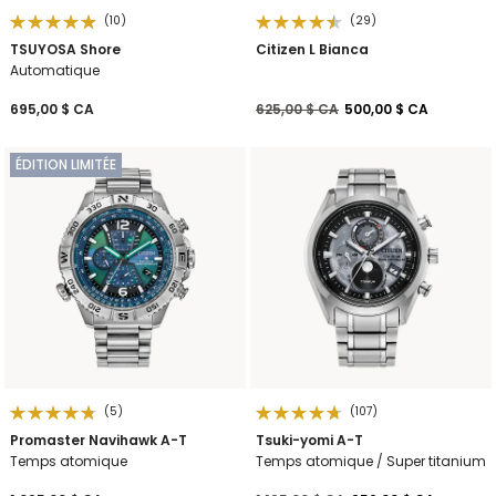
(10)
(29)
TSUYOSA Shore
Citizen L Bianca
Automatique
Prix réduit de
à
695,00 $ CA
625,00 $ CA
500,00 $ CA
ÉDITION LIMITÉE
(5)
(107)
Promaster Navihawk A-T
Tsuki-yomi A-T
Temps atomique
Temps atomique / Super titanium