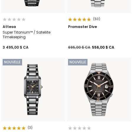
(50)
Attesa
Promaster Dive
Super Titanium™ / Satellite
Timekeeping
Prix réduit de
à
3 495,00 $ CA
695,00 $ CA
556,00 $ CA
NOUVELLE
NOUVELLE
(3)