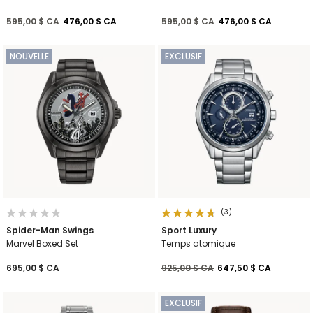
Prix réduit de
à
Prix réduit de
à
595,00 $ CA
476,00 $ CA
595,00 $ CA
476,00 $ CA
NOUVELLE
EXCLUSIF
(3)
Spider-Man Swings
Sport Luxury
Marvel Boxed Set
Temps atomique
Prix réduit de
à
695,00 $ CA
925,00 $ CA
647,50 $ CA
EXCLUSIF