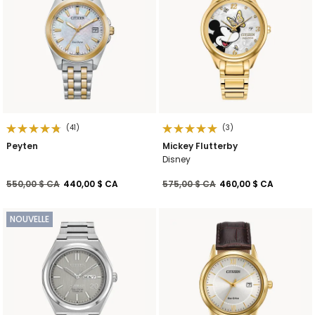
(41)
(3)
Peyten
Mickey Flutterby
Disney
Prix réduit de
à
Prix réduit de
à
550,00 $ CA
440,00 $ CA
575,00 $ CA
460,00 $ CA
NOUVELLE