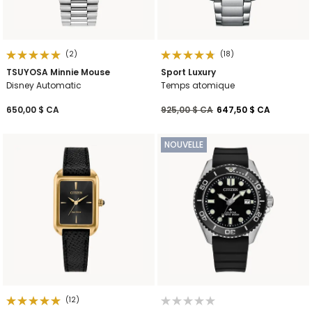
(2)
(18)
TSUYOSA Minnie Mouse
Sport Luxury
Disney Automatic
Temps atomique
Prix réduit de
à
650,00 $ CA
925,00 $ CA
647,50 $ CA
NOUVELLE
(12)