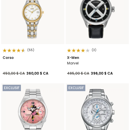
(55)
(3)
Corso
X-Men
Marvel
Prix réduit de
à
Prix réduit de
à
450,00 $ CA
360,00 $ CA
495,00 $ CA
396,00 $ CA
EXCLUSIF
EXCLUSIF