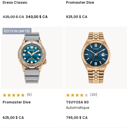
Dress Classic
Promaster Dive
Prix réduit de
à
425,00 $ CA
340,00 $ CA
625,00 $ CA
ÉDITION LIMITÉE
(6)
(20)
Promaster Dive
TSUYOSA 60
Automatique
625,00 $ CA
795,00 $ CA