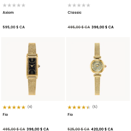
Axiom
Classic
Prix réduit de
à
595,00 $ CA
495,00 $ CA
396,00 $ CA
(4)
(5)
Fio
Fio
Prix réduit de
à
Prix réduit de
à
495,00 $ CA
396,00 $ CA
525,00 $ CA
420,00 $ CA