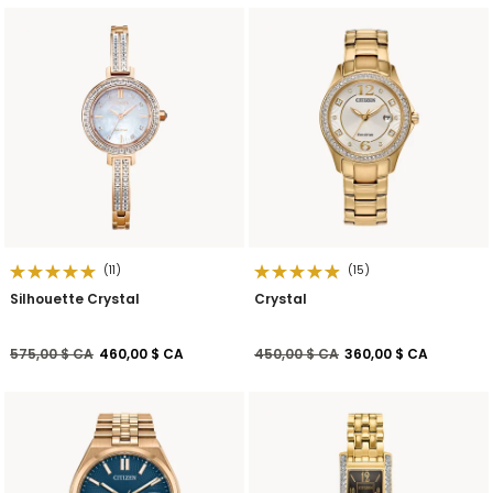
(11)
(15)
Silhouette Crystal
Crystal
Prix réduit de
à
Prix réduit de
à
575,00 $ CA
460,00 $ CA
450,00 $ CA
360,00 $ CA