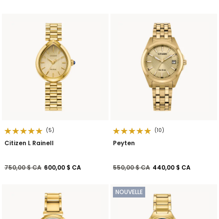
(5)
(10)
Citizen L Rainell
Peyten
Prix réduit de
à
Prix réduit de
à
750,00 $ CA
600,00 $ CA
550,00 $ CA
440,00 $ CA
NOUVELLE