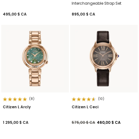
Interchangeable Strap Set
495,00 $ CA
895,00 $ CA
(8)
(10)
Citizen L Arcly
Citizen L Ceci
Prix réduit de
à
1 295,00 $ CA
575,00 $ CA
460,00 $ CA