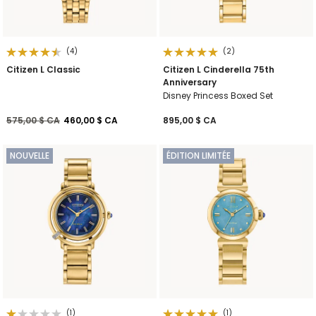
(4)
(2)
Citizen L Classic
Citizen L Cinderella 75th
Anniversary
Disney Princess Boxed Set
Prix réduit de
à
575,00 $ CA
460,00 $ CA
895,00 $ CA
NOUVELLE
ÉDITION LIMITÉE
(1)
(1)