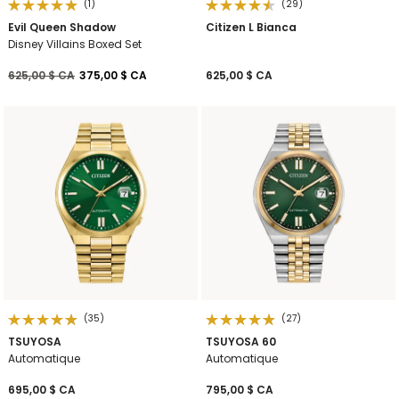
(1)
(29)
Evil Queen Shadow
Citizen L Bianca
Disney Villains Boxed Set
Prix réduit de
à
625,00 $ CA
375,00 $ CA
625,00 $ CA
(35)
(27)
TSUYOSA
TSUYOSA 60
Automatique
Automatique
695,00 $ CA
795,00 $ CA