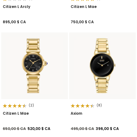
Citizen L Arcly
Citizen L Mae
895,00 $ CA
750,00 $ CA
(2)
(8)
Citizen L Mae
Axiom
Prix réduit de
à
Prix réduit de
à
650,00 $ CA
520,00 $ CA
495,00 $ CA
396,00 $ CA