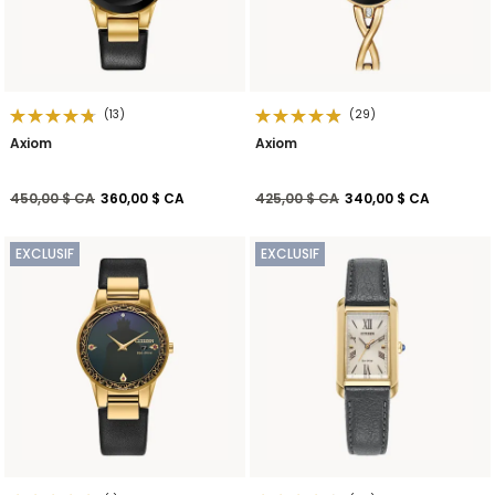
(13)
(29)
Axiom
Axiom
Prix réduit de
à
Prix réduit de
à
450,00 $ CA
360,00 $ CA
425,00 $ CA
340,00 $ CA
EXCLUSIF
EXCLUSIF