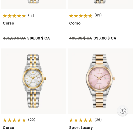
(12)
(69)
Corso
Corso
Prix réduit de
à
Prix réduit de
à
495,00 $ CA
396,00 $ CA
495,00 $ CA
396,00 $ CA
Enable accessibility
(20)
(26)
Corso
Sport Luxury