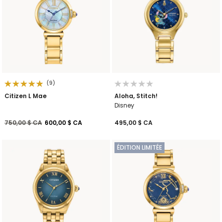
(9)
Citizen L Mae
Aloha, Stitch!
Disney
Prix réduit de
à
750,00 $ CA
600,00 $ CA
495,00 $ CA
ÉDITION LIMITÉE