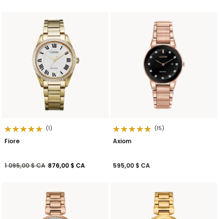
(1)
(15)
Fiore
Axiom
Prix réduit de
à
1 095,00 $ CA
876,00 $ CA
595,00 $ CA