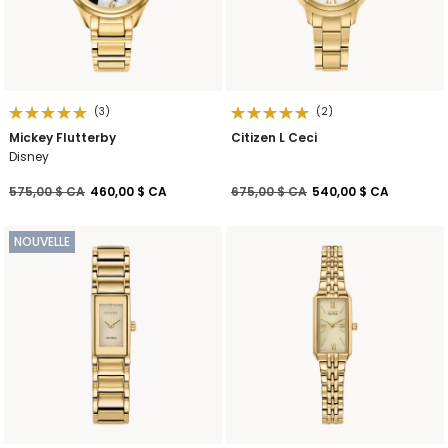
(3)
(2)
Mickey Flutterby
Citizen L Ceci
Disney
Prix réduit de
à
Prix réduit de
à
575,00 $ CA
460,00 $ CA
675,00 $ CA
540,00 $ CA
NOUVELLE