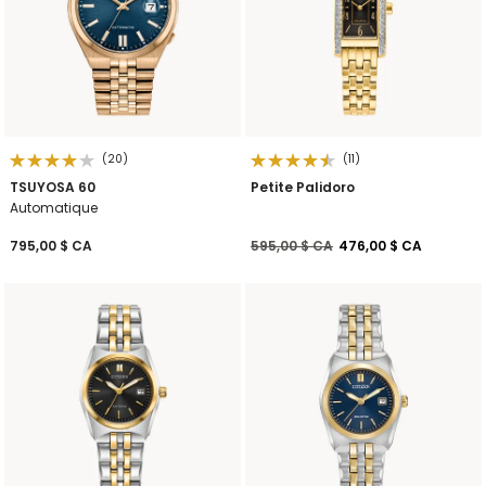
(20)
(11)
TSUYOSA 60
Petite Palidoro
Automatique
Prix réduit de
à
795,00 $ CA
595,00 $ CA
476,00 $ CA