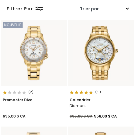
Filtrer Par
NOUVELLE
(2)
(31)
Promaster Dive
Calendrier
Diamant
Prix réduit de
à
695,00 $ CA
695,00 $ CA
556,00 $ CA