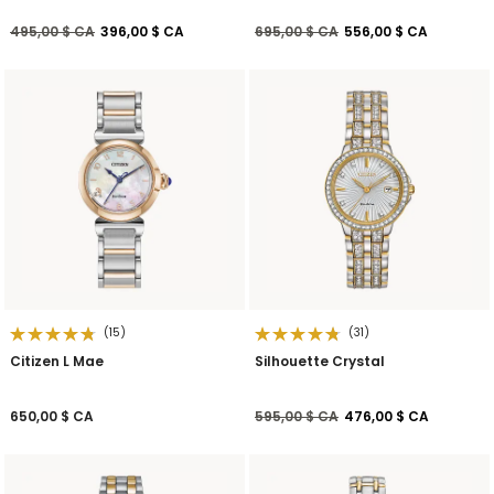
Prix réduit de
à
Prix réduit de
à
495,00 $ CA
396,00 $ CA
695,00 $ CA
556,00 $ CA
(15)
(31)
Citizen L Mae
Silhouette Crystal
Prix réduit de
à
650,00 $ CA
595,00 $ CA
476,00 $ CA