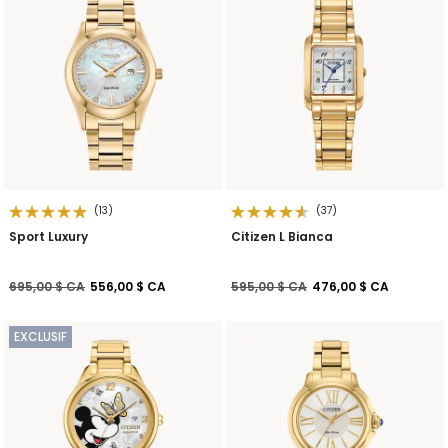
(13)
(37)
Sport Luxury
Citizen L Bianca
Prix réduit de
à
Prix réduit de
à
695,00 $ CA
556,00 $ CA
595,00 $ CA
476,00 $ CA
EXCLUSIF