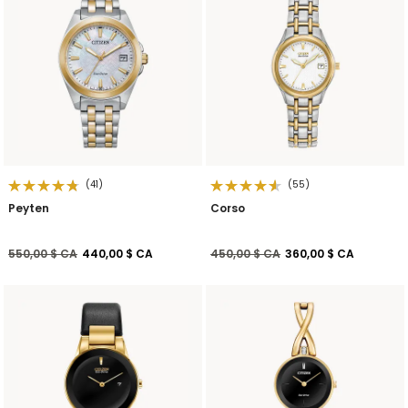
(41)
(55)
Peyten
Corso
Prix réduit de
à
Prix réduit de
à
550,00 $ CA
440,00 $ CA
450,00 $ CA
360,00 $ CA