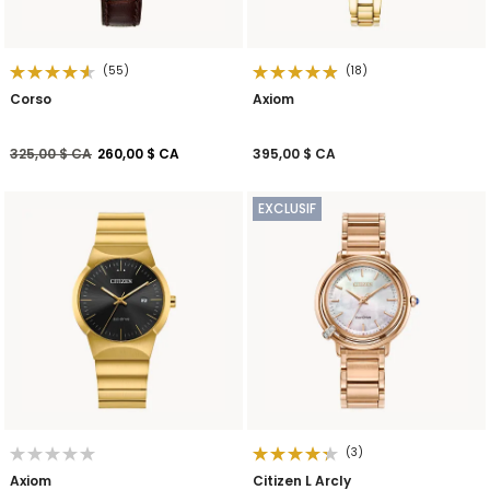
(55)
(18)
Corso
Axiom
Prix réduit de
à
325,00 $ CA
260,00 $ CA
395,00 $ CA
EXCLUSIF
(3)
Axiom
Citizen L Arcly