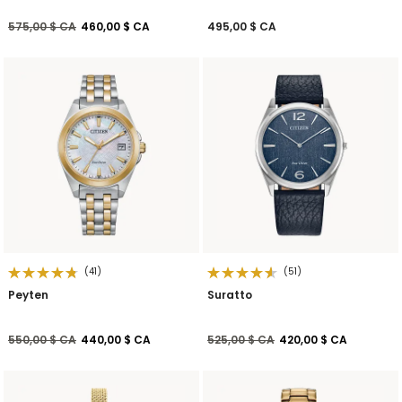
Prix réduit de
à
575,00 $ CA
460,00 $ CA
495,00 $ CA
(41)
(51)
Peyten
Suratto
Prix réduit de
à
Prix réduit de
à
550,00 $ CA
440,00 $ CA
525,00 $ CA
420,00 $ CA