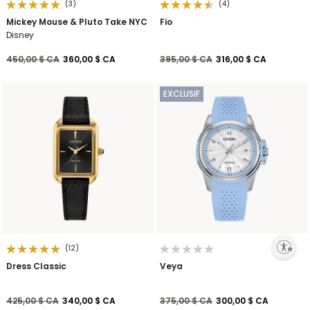
(3)
(4)
Mickey Mouse & Pluto Take NYC
Fio
Disney
Prix réduit de
à
Prix réduit de
à
450,00 $ CA
360,00 $ CA
395,00 $ CA
316,00 $ CA
EXCLUSIF
Enable accessibility
(12)
Dress Classic
Veya
Prix réduit de
à
Prix réduit de
à
425,00 $ CA
340,00 $ CA
375,00 $ CA
300,00 $ CA