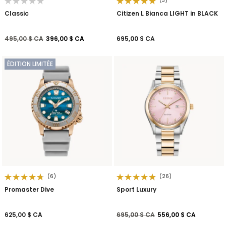
(3)
Classic
Citizen L Bianca LIGHT in BLACK
Prix réduit de
à
495,00 $ CA
396,00 $ CA
695,00 $ CA
ÉDITION LIMITÉE
(6)
(26)
Promaster Dive
Sport Luxury
Prix réduit de
à
625,00 $ CA
695,00 $ CA
556,00 $ CA