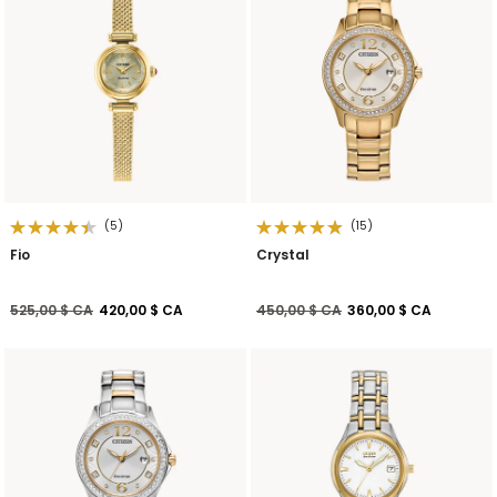
(5)
(15)
Fio
Crystal
Prix réduit de
à
Prix réduit de
à
525,00 $ CA
420,00 $ CA
450,00 $ CA
360,00 $ CA