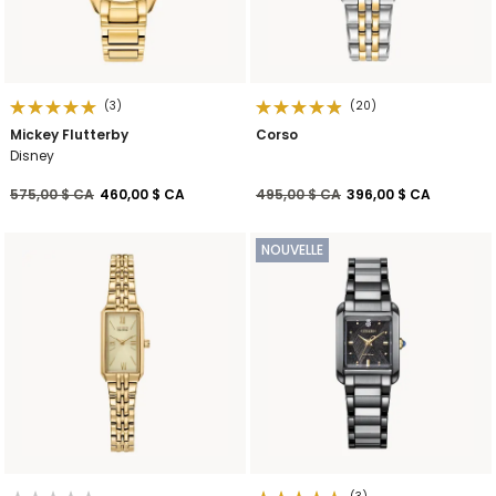
(3)
(20)
Mickey Flutterby
Corso
Disney
Prix réduit de
à
Prix réduit de
à
575,00 $ CA
460,00 $ CA
495,00 $ CA
396,00 $ CA
NOUVELLE