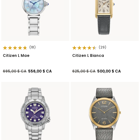
(18)
(29)
Citizen L Mae
Citizen L Bianca
Prix réduit de
à
Prix réduit de
à
695,00 $ CA
556,00 $ CA
625,00 $ CA
500,00 $ CA