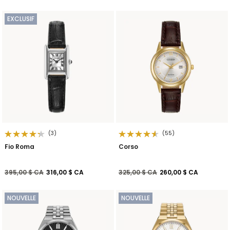
EXCLUSIF
(3)
(55)
Fio Roma
Corso
Prix réduit de
à
Prix réduit de
à
395,00 $ CA
316,00 $ CA
325,00 $ CA
260,00 $ CA
NOUVELLE
NOUVELLE