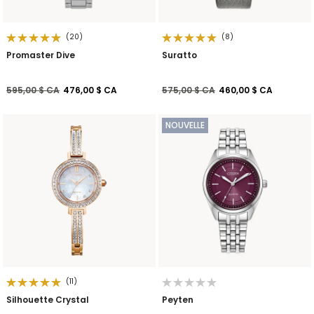
(20)
(8)
Promaster Dive
Suratto
Prix réduit de
à
Prix réduit de
à
595,00 $ CA
476,00 $ CA
575,00 $ CA
460,00 $ CA
NOUVELLE
(11)
Silhouette Crystal
Peyten