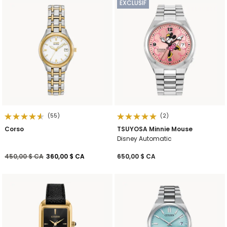
EXCLUSIF
(55)
(2)
Corso
TSUYOSA Minnie Mouse
Disney Automatic
Prix réduit de
à
450,00 $ CA
360,00 $ CA
650,00 $ CA