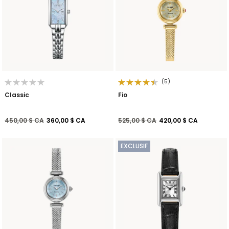
(5)
Classic
Fio
Prix réduit de
à
Prix réduit de
à
450,00 $ CA
360,00 $ CA
525,00 $ CA
420,00 $ CA
EXCLUSIF