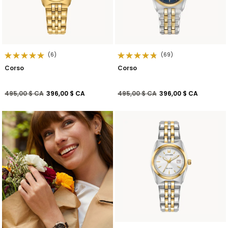
(6)
(69)
Corso
Corso
Prix réduit de
à
Prix réduit de
à
495,00 $ CA
396,00 $ CA
495,00 $ CA
396,00 $ CA