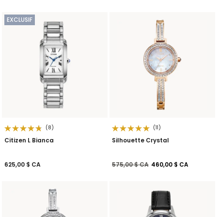
EXCLUSIF
(8)
(11)
Citizen L Bianca
Silhouette Crystal
Prix réduit de
à
625,00 $ CA
575,00 $ CA
460,00 $ CA