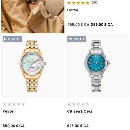
(20)
Corso
Prix réduit de
à
495,00 $ CA
396,00 $ CA
NOUVELLE
NOUVELLE
Peyten
Citizen L Ceci
550,00 $ CA
625,00 $ CA