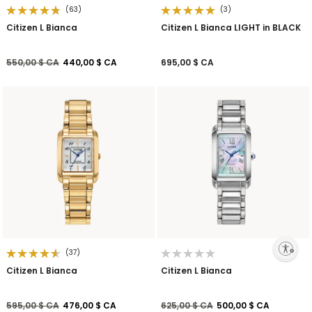
(63)
(3)
Citizen L Bianca
Citizen L Bianca LIGHT in BLACK
Prix réduit de
à
550,00 $ CA
440,00 $ CA
695,00 $ CA
Enable accessibility
(37)
Citizen L Bianca
Citizen L Bianca
Prix réduit de
à
Prix réduit de
à
595,00 $ CA
476,00 $ CA
625,00 $ CA
500,00 $ CA