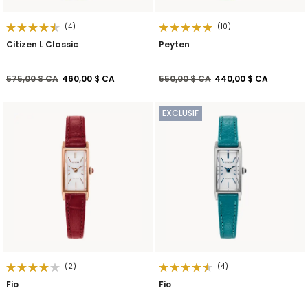
(4)
(10)
Citizen L Classic
Peyten
Prix réduit de
à
Prix réduit de
à
575,00 $ CA
460,00 $ CA
550,00 $ CA
440,00 $ CA
EXCLUSIF
(2)
(4)
Fio
Fio