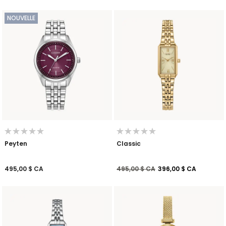
NOUVELLE
Peyten
Classic
Prix réduit de
à
495,00 $ CA
495,00 $ CA
396,00 $ CA