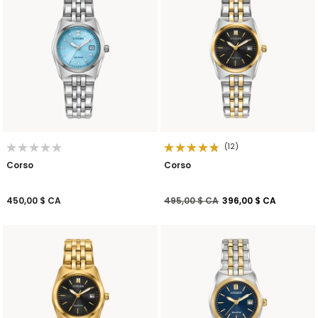
(12)
Corso
Corso
Prix réduit de
à
450,00 $ CA
495,00 $ CA
396,00 $ CA