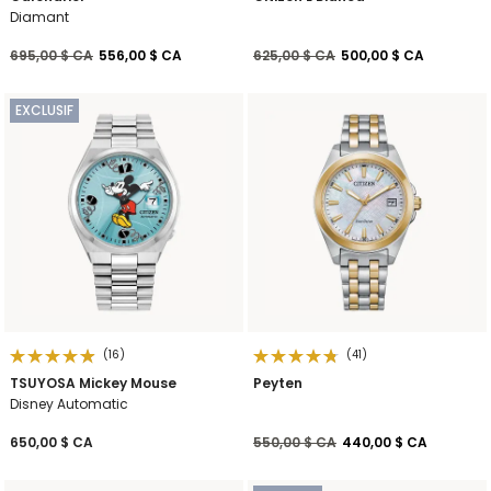
Diamant
Prix réduit de
à
Prix réduit de
à
695,00 $ CA
556,00 $ CA
625,00 $ CA
500,00 $ CA
EXCLUSIF
(16)
(41)
TSUYOSA Mickey Mouse
Peyten
Disney Automatic
Prix réduit de
à
650,00 $ CA
550,00 $ CA
440,00 $ CA