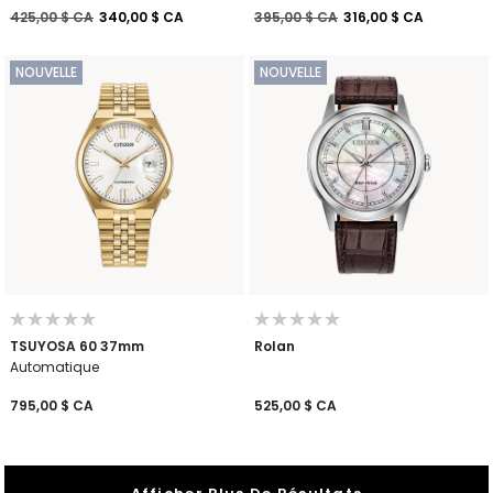
Prix réduit de
à
Prix réduit de
à
425,00 $ CA
340,00 $ CA
395,00 $ CA
316,00 $ CA
NOUVELLE
NOUVELLE
TSUYOSA 60 37mm
Rolan
Automatique
795,00 $ CA
525,00 $ CA