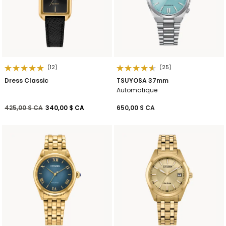
(12)
(25)
Dress Classic
TSUYOSA 37mm
Automatique
Prix réduit de
à
425,00 $ CA
340,00 $ CA
650,00 $ CA