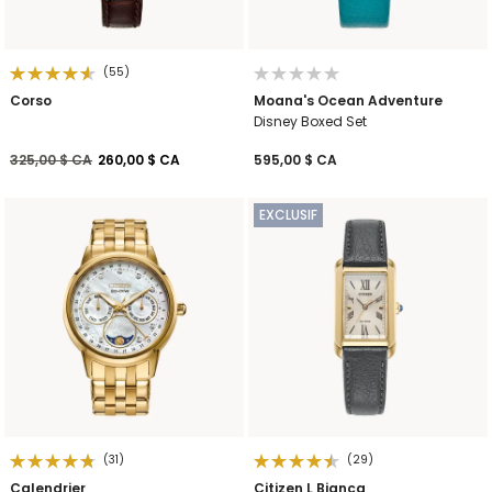
(55)
Corso
Moana's Ocean Adventure
Disney Boxed Set
Prix réduit de
à
325,00 $ CA
260,00 $ CA
595,00 $ CA
EXCLUSIF
(31)
(29)
Calendrier
Citizen L Bianca