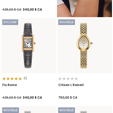
Prix réduit de
à
425,00 $ CA
340,00 $ CA
EXCLUSIF
NOUVELLE
(1)
Fio Roma
Citizen L Rainell
Prix réduit de
à
425,00 $ CA
340,00 $ CA
750,00 $ CA
NOUVELLE
NOUVELLE