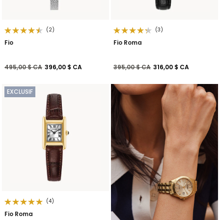
(2)
(3)
Fio
Fio Roma
Prix réduit de
à
Prix réduit de
à
495,00 $ CA
396,00 $ CA
395,00 $ CA
316,00 $ CA
EXCLUSIF
(4)
Fio Roma