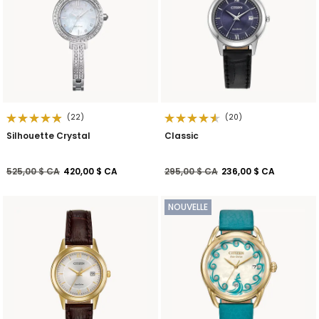
(22)
(20)
Silhouette Crystal
Classic
Prix réduit de
à
Prix réduit de
à
525,00 $ CA
420,00 $ CA
295,00 $ CA
236,00 $ CA
NOUVELLE