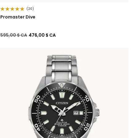
(20)
Promaster Dive
Prix réduit de
à
595,00 $ CA
476,00 $ CA