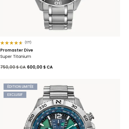
(177)
Promaster Dive
Super Titanium
Prix réduit de
à
750,00 $ CA
600,00 $ CA
ÉDITION LIMITÉE
EXCLUSIF