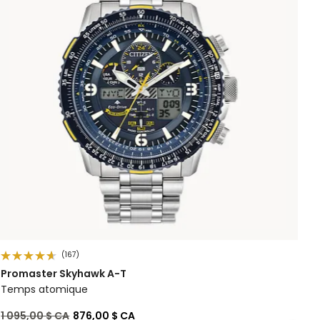
(167)
Promaster Skyhawk A-T
Temps atomique
Prix réduit de
à
1 095,00 $ CA
876,00 $ CA