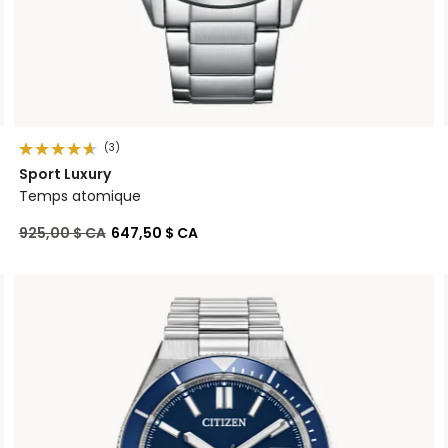
(3)
Sport Luxury
Temps atomique
Prix réduit de
à
925,00 $ CA
647,50 $ CA