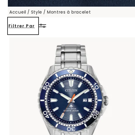
Accueil
Style
Montres à bracelet
Filtrer Par
 etc.
es, plongée sous-marine)
utiques)
nautiques)