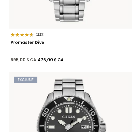
(223)
Promaster Dive
Prix réduit de
à
595,00 $ CA
476,00 $ CA
EXCLUSIF