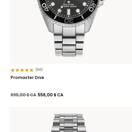
(50)
Promaster Dive
Prix réduit de
à
695,00 $ CA
556,00 $ CA