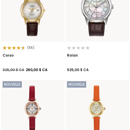
(55)
Corso
Rolan
Prix réduit de
à
325,00 $ CA
260,00 $ CA
525,00 $ CA
NOUVELLE
NOUVELLE