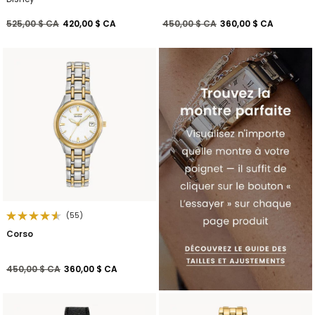
Prix réduit de
à
Prix réduit de
à
525,00 $ CA
420,00 $ CA
450,00 $ CA
360,00 $ CA
(55)
Corso
Prix réduit de
à
450,00 $ CA
360,00 $ CA