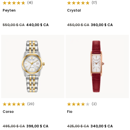
(41)
(17)
Peyten
Crystal
Prix réduit de
à
Prix réduit de
à
550,00 $ CA
440,00 $ CA
450,00 $ CA
360,00 $ CA
(20)
(2)
Corso
Fio
Prix réduit de
à
Prix réduit de
à
495,00 $ CA
396,00 $ CA
425,00 $ CA
340,00 $ CA