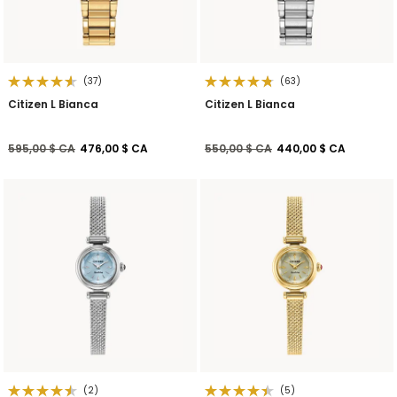
(37)
(63)
Citizen L Bianca
Citizen L Bianca
Prix réduit de
à
Prix réduit de
à
595,00 $ CA
476,00 $ CA
550,00 $ CA
440,00 $ CA
(2)
(5)