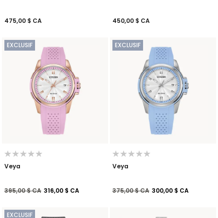
475,00 $ CA
450,00 $ CA
EXCLUSIF
EXCLUSIF
Veya
Veya
Prix réduit de
à
Prix réduit de
à
395,00 $ CA
316,00 $ CA
375,00 $ CA
300,00 $ CA
EXCLUSIF