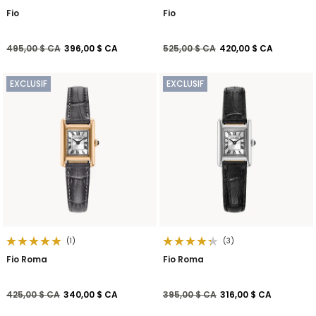
Fio
Fio
Prix réduit de
à
Prix réduit de
à
495,00 $ CA
396,00 $ CA
525,00 $ CA
420,00 $ CA
EXCLUSIF
EXCLUSIF
(1)
(3)
Fio Roma
Fio Roma
Prix réduit de
à
Prix réduit de
à
425,00 $ CA
340,00 $ CA
395,00 $ CA
316,00 $ CA