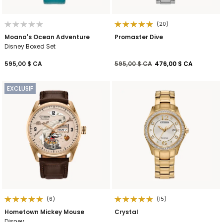
(20)
Moana's Ocean Adventure
Promaster Dive
Disney Boxed Set
Prix réduit de
à
595,00 $ CA
595,00 $ CA
476,00 $ CA
EXCLUSIF
(6)
(15)
Hometown Mickey Mouse
Crystal
Disney