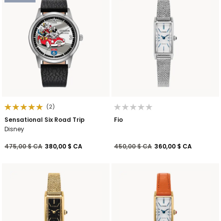
(2)
Sensational Six Road Trip
Fio
Disney
Prix réduit de
à
Prix réduit de
à
475,00 $ CA
380,00 $ CA
450,00 $ CA
360,00 $ CA