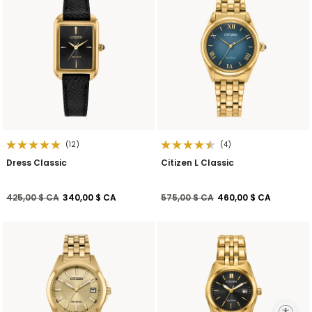
(12)
(4)
Dress Classic
Citizen L Classic
Prix réduit de
à
Prix réduit de
à
425,00 $ CA
340,00 $ CA
575,00 $ CA
460,00 $ CA
Enable accessibility