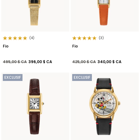
(4)
(3)
Fio
Fio
Prix réduit de
à
Prix réduit de
à
495,00 $ CA
396,00 $ CA
425,00 $ CA
340,00 $ CA
EXCLUSIF
EXCLUSIF