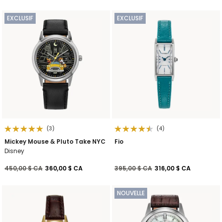
EXCLUSIF
EXCLUSIF
(3)
(4)
Mickey Mouse & Pluto Take NYC
Fio
Disney
Prix réduit de
à
Prix réduit de
à
450,00 $ CA
360,00 $ CA
395,00 $ CA
316,00 $ CA
NOUVELLE