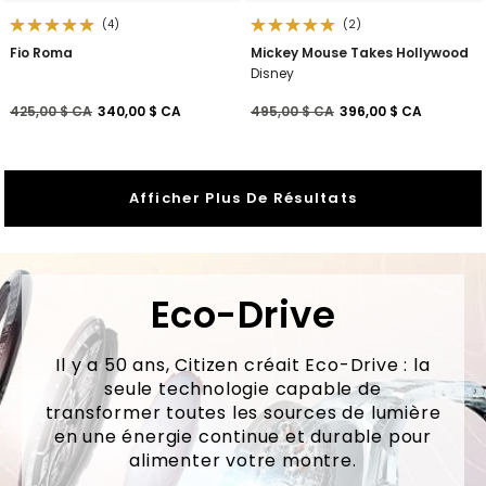
(4)
(2)
Fio Roma
Mickey Mouse Takes Hollywood
Disney
Prix réduit de
à
Prix réduit de
à
425,00 $ CA
340,00 $ CA
495,00 $ CA
396,00 $ CA
Afficher Plus De Résultats
Eco-Drive
Il y a 50 ans, Citizen créait Eco-Drive : la
seule technologie capable de
transformer toutes les sources de lumière
en une énergie continue et durable pour
alimenter votre montre.