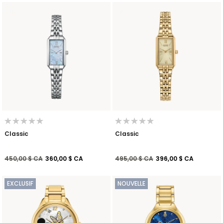
Classic
Classic
Prix réduit de
à
Prix réduit de
à
450,00 $ CA
360,00 $ CA
495,00 $ CA
396,00 $ CA
EXCLUSIF
NOUVELLE