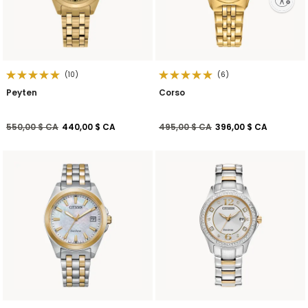
(10)
(6)
Peyten
Corso
Prix réduit de
à
Prix réduit de
à
550,00 $ CA
440,00 $ CA
495,00 $ CA
396,00 $ CA