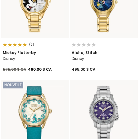
(3)
Mickey Flutterby
Aloha, Stitch!
Disney
Disney
Prix réduit de
à
575,00 $ CA
460,00 $ CA
495,00 $ CA
NOUVELLE