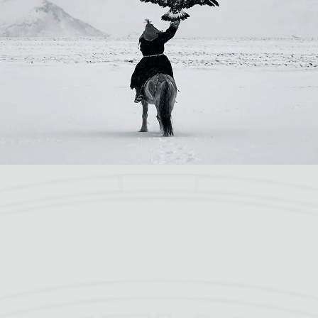
Équipée de la technologie durable Eco‑Drive exclusive à
Citizen alimentée par la lumière sous toutes ses formes,
la montre n’a jamais besoin de pile. Parmi ses
fonctionnalités avancées se trouvent une aiguille des
heures qui peut être réglée indépendamment, un
calendrier perpétuel, un compteur de réserve d’énergie, la
correction des décalages horaires et la mise à jour du
calendrier à minuit juste. Hydrorésistante jusqu’à
100 mètres.
Production limitée à 300 montres non numérotées pour
le monde entier.
Modèle #:
AQ4106-26L