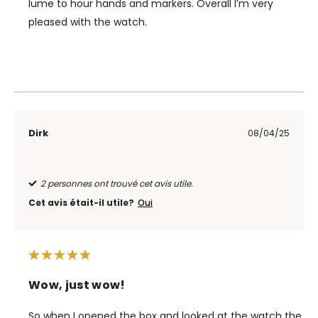
lume to hour hands and markers. Overall I’m very
pleased with the watch.
Dirk
08/04/25
2 personnes ont trouvé cet avis utile.
Cet avis était-il utile?
Oui
Wow, just wow!
So when I opened the box and looked at the watch the