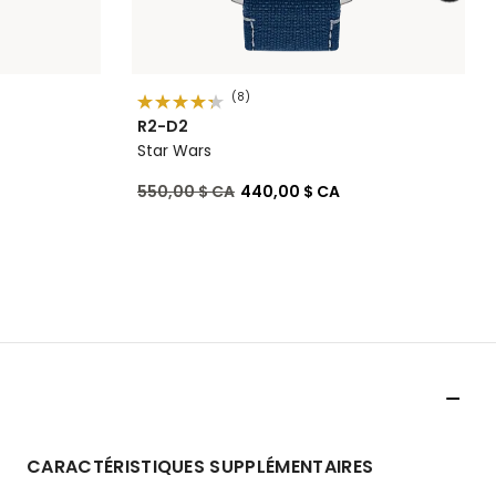
(8)
R2-D2
Star Wars
Prix réduit de
à
550,00 $ CA
440,00 $ CA
CARACTÉRISTIQUES SUPPLÉMENTAIRES