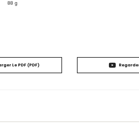
88 g
rger Le PDF
(PDF)
Regarder