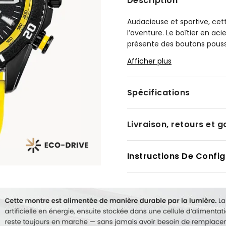
Description
Audacieuse et sportive, cet
l’aventure. Le boîtier en a
présente des boutons pousso
de 60 minutes offre une fon
Afficher plus
durable assure le maintien 
Doté de marqueurs bien vis
Spécifications
jaune, le cadran reflète lui 
comprennent un chronomètre
12/24 et un indicateur de da
Livraison, retours et g
Eco‑Drive exclusive à Citiz
haute performance Brycen p
jusqu’à 100 mètres. Numéro d
Instructions De Config
Modèle #:
AT2585-08E