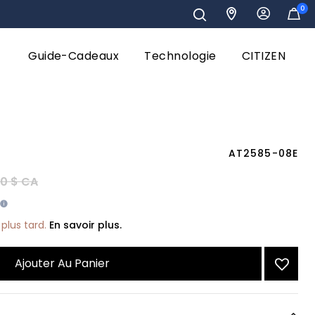
0
Guide-Cadeaux
Technologie
CITIZEN
AT2585-08E
réduit de
à
0 $ CA
plus tard.
En savoir plus.
Ajouter Au Panier