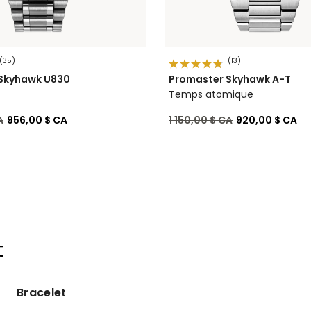
(35)
(13)
Skyhawk U830
Promaster Skyhawk A-T
Temps atomique
de
à
Prix réduit de
à
A
956,00 $ CA
1 150,00 $ CA
920,00 $ CA
t
Bracelet