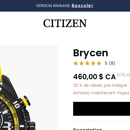
Basculer
Détails
LIVRAISON GRATUITE, RETOURS SANS FRAIS
VERSION ANGLAISE
Ajouté à
Gérer la liste
Brycen
5
(8)
Prix 
575,0
460,00 $ CA
20 % de rabais, prix indiqué.
Achetez maintenant. Payez 