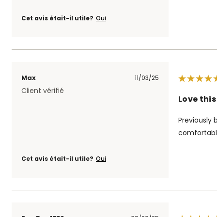
Cet avis était-il utile?
Oui
Max
11/03/25
Client vérifié
Love thi
Previously 
comfortabl
Cet avis était-il utile?
Oui