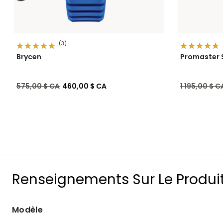
(3)
Brycen
Promaster 
Prix réduit de
à
Prix réduit 
575,00 $ CA
460,00 $ CA
1 195,00 $ C
Renseignements Sur Le Produi
Modèle