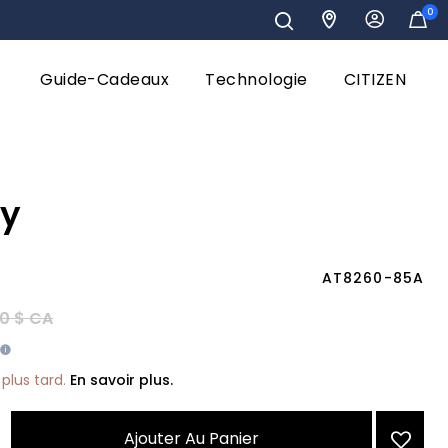
0
Guide-Cadeaux
Technologie
CITIZEN
ry
AT8260-85A
éduit de
à
0 $ CA
plus tard.
En savoir plus.
Ajouter Au Panier