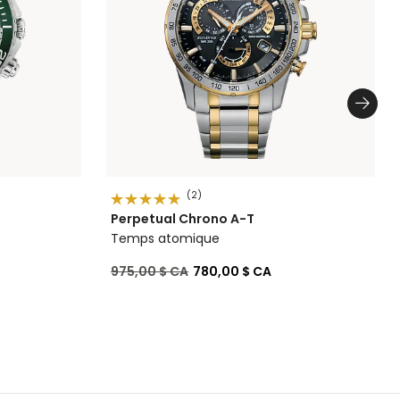
(2)
Perpetual Chrono A-T
Temps atomique
Prix réduit de
à
975,00 $ CA
780,00 $ CA