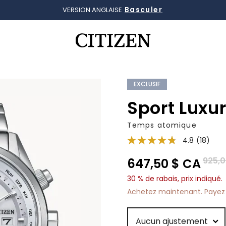
Basculer
VERSION ANGLAISE
Ajouté à
Gérer la liste
EXCLUSIF
Sport Luxu
Temps atomique
4.8
(18)
Prix r
925,0
647,50 $ CA
30 % de rabais, prix indiqué.
Achetez maintenant. Payez 