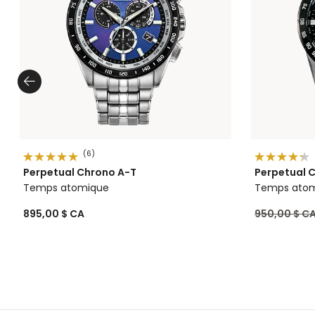
(6)
Perpetual Chrono A-T
Perpetual 
Temps atomique
Temps ato
Prix réduit 
895,00 $ CA
950,00 $ C