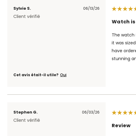
Sylvie S.
06/13/26
Client vérifié
Watch is 
The watch i
it was size
have ordere
stunning an
Cet avis était-il utile?
Oui
Stephen G.
06/03/26
Client vérifié
Review