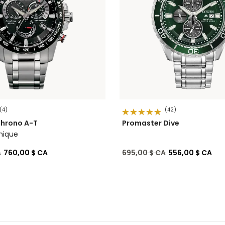
(4)
(42)
Chrono A-T
Promaster Dive
mique
de
à
Prix réduit de
à
A
760,00 $ CA
695,00 $ CA
556,00 $ CA