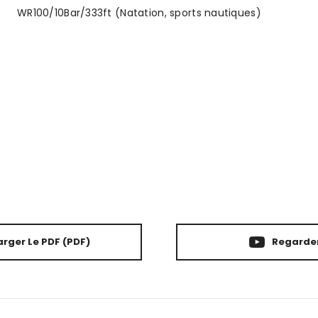
WR100/10Bar/333ft (Natation, sports nautiques)
rger Le PDF
(PDF)
Regarder