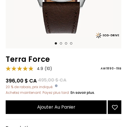
Terra Force
4.9
(10)
AW1890-19B
Prix réduit de
à
495,00 $ CA
396,00 $ CA
20 % de rabais, prix indiqué.
Achetez maintenant. Payez plus tard.
En savoir plus.
Ajouter Au Panier