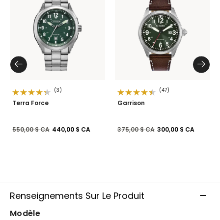
(3)
(47)
Terra Force
Garrison
Prix réduit de
à
Prix réduit de
à
550,00 $ CA
440,00 $ CA
375,00 $ CA
300,00 $ CA
Renseignements Sur Le Produit
Modèle