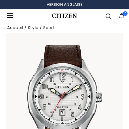
VERSION ANGLAISE
0
Ajouté à
Gérer la liste
Accueil
Style
Sport