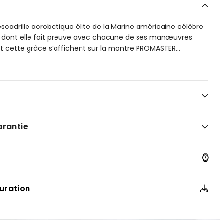
escadrille acrobatique élite de la Marine américaine célèbre
ce dont elle fait preuve avec chacune de ses manœuvres
et cette grâce s’affichent sur la montre PROMASTER
...
ITIZEN®, avec son anneau de cadran avec règle à calcul
e en 12/24. Modèle montré avec un boîtier bleu marin par
t en acier inoxydable et un cadran bleu marin aux accents
l des Blue Angels au dos du boîtier. Doté de la technologie
enté par la lumière, sous toutes ses formes. N'a jamais
arantie
uration