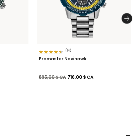
(14)
Promaster Navihawk
Prix réduit de
à
895,00 $ CA
716,00 $ CA