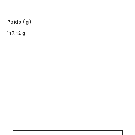
Poids (g)
147.42 g