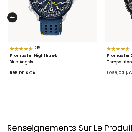
(45)
Promaster Nighthawk
Promaster 
Blue Angels
Temps ato
Prix réduit 
595,00 $ CA
1 095,00 $ 
Renseignements Sur Le Produi