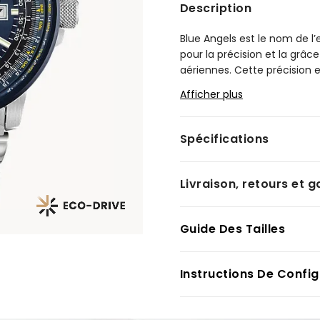
Description
Blue Angels est le nom de l’
pour la précision et la grâ
aériennes. Cette précision 
Blue Angels Nighthawk de C
Afficher plus
rotative, et l’heure affiché
placage ionique, un bracele
jaunes, avec le logo officie
Spécifications
Eco-Drive de CITIZEN et alim
besoin de pile.
Livraison, retours et g
Modèle #:
BJ7006-56L
Guide Des Tailles
Instructions De Config