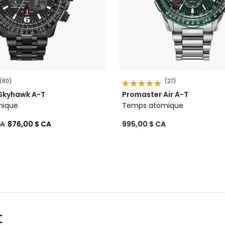
(80)
(27)
Skyhawk A-T
Promaster Air A-T
mique
Temps atomique
de
à
CA
876,00 $ CA
995,00 $ CA
t