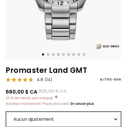
Promaster Land GMT
4.8
(14)
BJ7150-50W
Prix réduit de
à
825,00 $ CA
660,00 $ CA
20 % de rabais, prix indiqué.
Achetez maintenant. Payez plus tard.
En savoir plus.