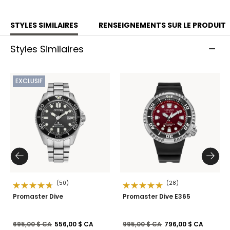
STYLES SIMILAIRES
RENSEIGNEMENTS SUR LE PRODUIT
Styles Similaires
EXCLUSIF
(50)
(28)
Promaster Dive
Promaster Dive E365
Prix réduit de
à
Prix réduit de
à
695,00 $ CA
556,00 $ CA
995,00 $ CA
796,00 $ CA