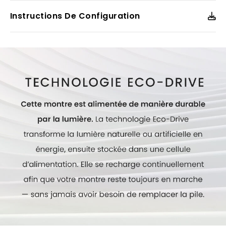
design épuré. De conception robuste, cette montre est
montée sur un bracelet en acier inoxydable et est livrée
Instructions De Configuration
dans un coffret de pêche Promaster, la rendant fin prête
pour votre prochaine expédition.
Modèle #:
BJ7150-50W