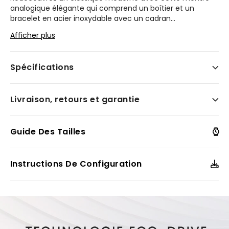
analogique élégante qui comprend un boîtier et un
bracelet en acier inoxydable avec un cadran
...
gris accentué de détail aux teintes or rose. Un verre
Afficher plus
sphérique, un indicateur de date ainsi qu'une
hydrorésistance jusqu'à 100 mètres complètent le look.
Spécifications
Modèle #:
BM7310-56H
Livraison, retours et garantie
Guide Des Tailles
Instructions De Configuration