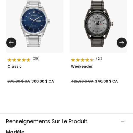
(30)
(21)
Classic
Weekender
Prix réduit de
à
Prix réduit de
à
375,00 $ CA
300,00 $ CA
425,00 $ CA
340,00 $ CA
Renseignements Sur Le Produit
Modèle