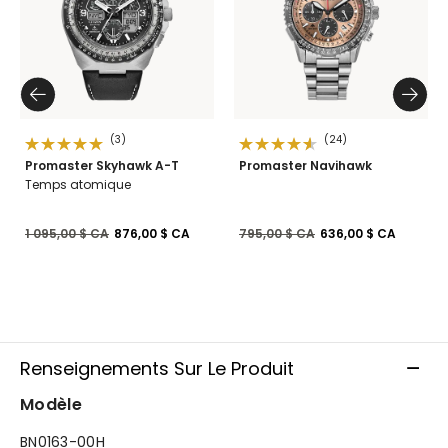
(3)
(24)
Promaster Skyhawk A-T
Promaster Navihawk
Temps atomique
Prix réduit de
à
Prix réduit de
à
1 095,00 $ CA
876,00 $ CA
795,00 $ CA
636,00 $ CA
Renseignements Sur Le Produit
Modèle
BN0163-00H