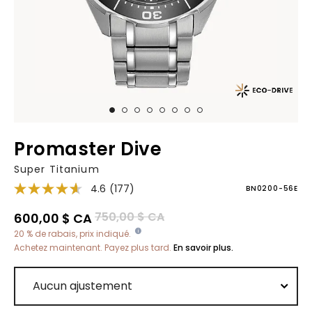
Promaster Dive
Super Titanium
4.6
(177)
BN0200-56E
Prix réduit de
à
750,00 $ CA
600,00 $ CA
20 % de rabais, prix indiqué.
Achetez maintenant. Payez plus tard.
En savoir plus.