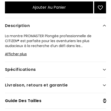
Ajouter Au Panier
Description
La montre PROMASTER Plongée professionnelle de
CITIZEN® est parfaite pour les aventuriers les plus
audacieux à la recherche d’un défi dans les
...
profondeurs. Conçue pour la plongée, elle est robuste et
Afficher plus
durable. Alimentée par la lumière grâce à la technologie
Eco-Drive, elle n'a jamais besoin de pile. Vous n'aurez
jamais à ouvrir le boîtier ou à compromettre votre
Spécifications
séance de plongée. Montré avec un boîtier et un bracelet
en Super Titanium™, le modèle PROMASTER Plongée
professionnelle comprend une lunette à rochet
Livraison, retours et garantie
unidirectionnel du temps écoulé, une couronne et un
boîtier vissés, et un verre antireflet. Hydrorésistant jusqu’à
200 mètres.
Guide Des Tailles
Modèle #:
BN0200-56E