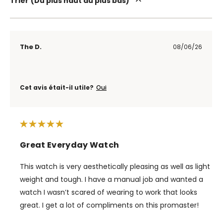
Trier
Du plus haut au plus bas
The D.
08/06/26
Cet avis était-il utile?
Oui
Great Everyday Watch
This watch is very aesthetically pleasing as well as light
weight and tough. I have a manual job and wanted a
watch I wasn’t scared of wearing to work that looks
great. I get a lot of compliments on this promaster!