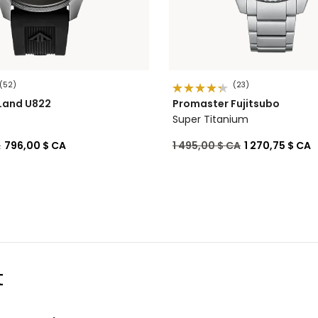
(52)
(23)
Land U822
Promaster Fujitsubo
Super Titanium
de
à
Prix réduit de
à
A
796,00 $ CA
1 495,00 $ CA
1 270,75 $ CA
t