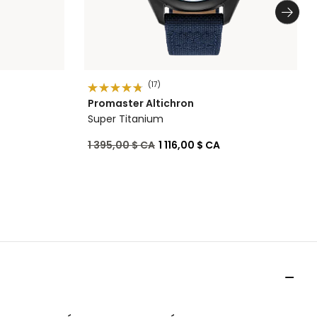
(17)
Promaster Altichron
Super Titanium
Prix réduit de
à
1 395,00 $ CA
1 116,00 $ CA