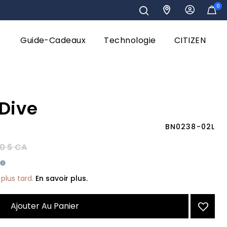
0
Guide-Cadeaux
Technologie
CITIZEN
Dive
BN0238-02L
éduit de
à
0 $ CA
plus tard.
En savoir plus.
Ajouter Au Panier