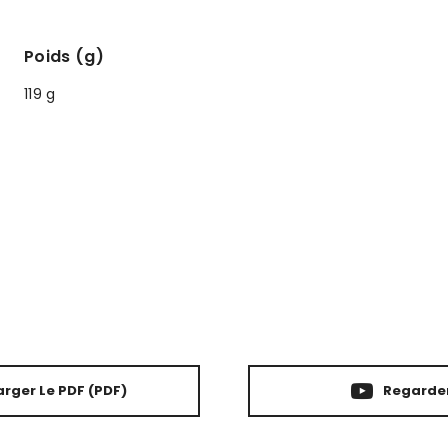
Poids (g)
119 g
rger Le PDF
(PDF)
Regarder