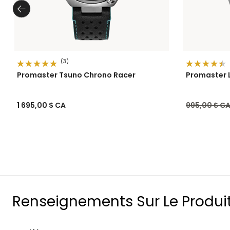
(3)
Promaster Tsuno Chrono Racer
Promaster 
Prix réduit 
1 695,00 $ CA
995,00 $ C
Renseignements Sur Le Produi