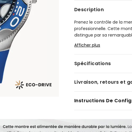
Description
Prenez le contrôle de la mer
professionnelle. Cette mo
distingue par sa remarquabl
Le boîtier intégré en acier
Afficher plus
un bracelet en caoutchouc 
évoquant les contours de l
s’agence au boîtier, avec de
Spécifications
rouge vif qui ajoute un co
norme ISO est dotée de plus
antichoc, étanchéité jusqu
Livraison, retours et g
encore plus adéquate pour l
Citizen, elle est alimentée
sans pile. Numéro du calibre 
Instructions De Config
Modèle #:
BN0238-02L