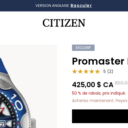
Détails
LIVRAISON GRATUITE, RETOURS SANS FRAIS
Ajouté à
Gérer la liste
EXCLUSIF
Promaster 
5
(2)
Prix r
850,0
425,00 $ CA
50 % de rabais, prix indiqué.
Achetez maintenant. Payez 