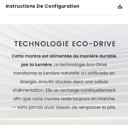
horaires, un calendrier perpétuel et une fonction
Instructions De Configuration
d’indicateur de jour et de date. Dotée de la technologie
exclusive Eco-Drive de Citizen, elle est alimentée par la
vitalité de la lumière, sans pile. Hydrorésistante jusqu’à
100 mètres. Numéro du calibre : H874.
Modèle #:
BY1010-57H