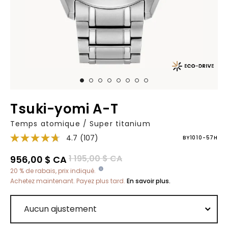
Tsuki-yomi A-T
Temps atomique / Super titanium
4.7
(107)
BY1010-57H
Prix réduit de
à
1 195,00 $ CA
956,00 $ CA
20 % de rabais, prix indiqué.
Achetez maintenant. Payez plus tard.
En savoir plus.