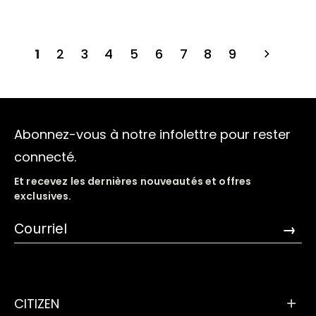
1
2
3
4
5
6
7
8
9
Abonnez-vous à notre infolettre pour rester
connecté.
Et recevez les dernières nouveautés et offres
exclusives.
→
CITIZEN