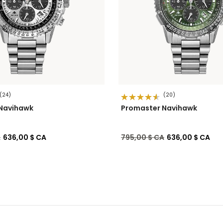
(24)
(20)
Navihawk
Promaster Navihawk
de
à
Prix réduit de
à
A
636,00 $ CA
795,00 $ CA
636,00 $ CA