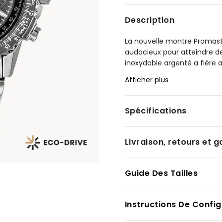
Description
La nouvelle montre Promaste
audacieux pour atteindre d
inoxydable argenté a fière al
La lunette munie d’une règle
Afficher plus
munie d’un bracelet à trois 
Le cadran argenté aux accent
Spécifications
saphir protège la montre, q
chronomètre au 1/5 de seco
l’heure 12/24 et d’un indic
Livraison, retours et g
la lumière grâce à notre te
calibre : B620.
Guide Des Tailles
Modèle #:
CA4664-60E
Instructions De Config