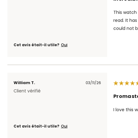
This watch 
read. It ha
could not b
Cet avis était-il utile?
Oui
William T.
03/11/26
Client vérifié
Promast
I love this
Cet avis était-il utile?
Oui