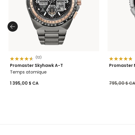
(12)
Promaster Skyhawk A-T
Promaster 
Temps atomique
Prix réduit 
1 395,00 $ CA
795,00 $ C