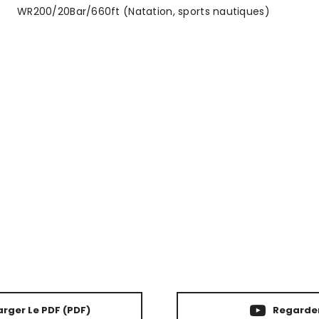
WR200/20Bar/660ft (Natation, sports nautiques)
rger Le PDF
(PDF)
Regarder