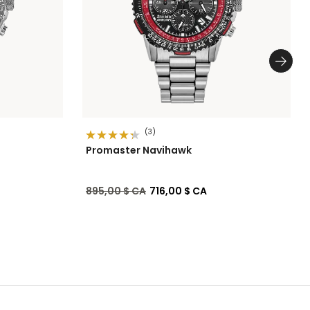
(3)
Promaster Navihawk
Prix réduit de
à
895,00 $ CA
716,00 $ CA