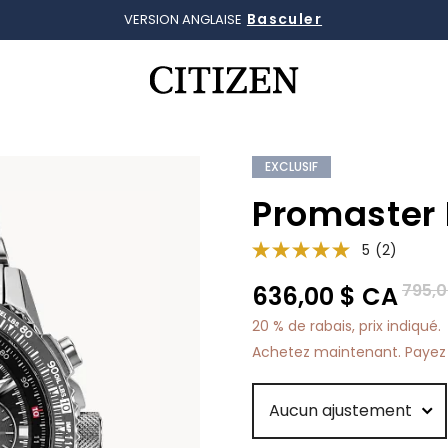
Basculer
VERSION ANGLAISE
Ajouté à
Gérer la liste
EXCLUSIF
Promaster
5
(2)
Prix r
795,0
636,00 $ CA
20 % de rabais, prix indiqué.
Achetez maintenant. Payez 