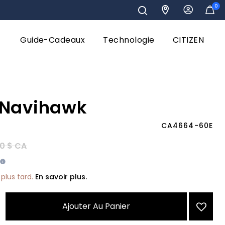
0
Guide-Cadeaux
Technologie
CITIZEN
 Navihawk
CA4664-60E
éduit de
à
0 $ CA
plus tard.
En savoir plus.
Ajouter Au Panier