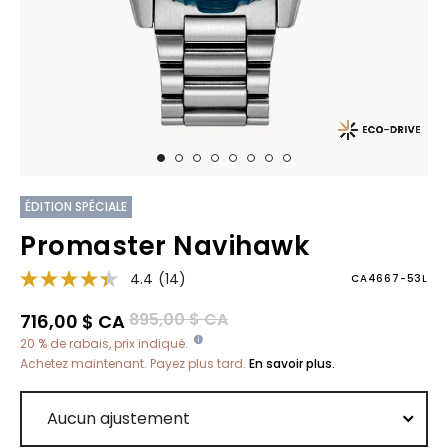
ÉDITION SPÉCIALE
Promaster Navihawk
4.4
(14)
CA4667-53L
Prix réduit de
à
895,00 $ CA
716,00 $ CA
20 % de rabais, prix indiqué.
Achetez maintenant. Payez plus tard.
En savoir plus.