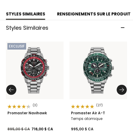
STYLES SIMILAIRES
RENSEIGNEMENTS SUR LE PRODUIT
Styles Similaires
EXCLUSIF
(3)
(27)
Promaster Navihawk
Promaster Air A-T
Temps atomique
Prix réduit de
à
895,00 $ CA
716,00 $ CA
995,00 $ CA