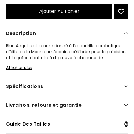
Ajouter Au Panier
Description
Blue Angels est le nom donné à l’escadrille acrobatique
d’élite de la Marine américaine célébrée pour la précision
et la grâce dont elle fait preuve à chacune de
...
ses manœuvres aériennes. La montre en édition spéciale
Afficher plus
de Citizen Promaster Air Navihawk Blue Angels, qui fait
appel à une technologie de pointe et a une allure
saisissante, présente ces mêmes qualités.
Spécifications
Le boîtier de 40 mm en acier inoxydable argenté a fière
allure au poignet avec ses facettes bien définies et sa
Livraison, retours et garantie
finition satinée. La lunette bidirectionnelle avec placage
ionique bleu munie d’une règle de calcul est
indispensable pour les pilotes. La montre est munie d’un
bracelet à trois maillons en acier inoxydable. Le cadran
Guide Des Tailles
aux couleurs des Blue Angels avec des accents noirs et