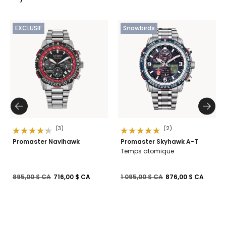
EXCLUSIF
Snowbirds
(3)
(2)
Promaster Navihawk
Promaster Skyhawk A-T
Temps atomique
Prix réduit de
à
Prix réduit de
à
895,00 $ CA
716,00 $ CA
1 095,00 $ CA
876,00 $ CA