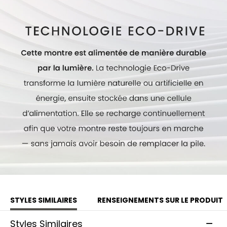
indicateur de date. Alimentée par la lumière grâce à
notre technologie durable Eco-Drive exclusive, cette
montre dont le mouvement est protégé par un fond de
boîtier orné d’une représentation de l’écusson signé des
Snowbirds n’a jamais besoin de pile. Numéro du calibre :
B620.
Modèle #:
CA4668-51X
STYLES SIMILAIRES
RENSEIGNEMENTS SUR LE PRODUIT
Styles Similaires