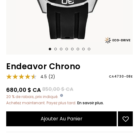
Endeavor Chrono
4.5
(2)
CA4730-08E
Prix réduit de
à
850,00 $ CA
680,00 $ CA
20 % de rabais, prix indiqué.
Achetez maintenant. Payez plus tard.
En savoir plus.
Ajouter Au Panier