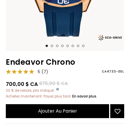
Endeavor Chrono
5
(7)
CA4733-00L
Prix réduit de
à
875,00 $ CA
700,00 $ CA
20 % de rabais, prix indiqué.
Achetez maintenant. Payez plus tard.
En savoir plus.
Ajouter Au Panier