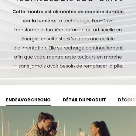
Modèle #:
CA4733-00L
ENDEAVOR CHRONO
DÉTAIL DU PRODUIT
DÉCOUV