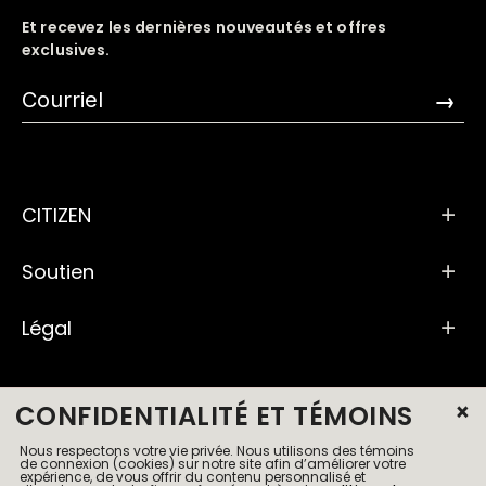
Et recevez les dernières nouveautés et offres
exclusives.
→
CITIZEN
Soutien
Légal
×
CONFIDENTIALITÉ ET TÉMOINS
Nous respectons votre vie privée. Nous utilisons des témoins
de connexion (cookies) sur notre site afin d’améliorer votre
expérience, de vous offrir du contenu personnalisé et
© 2026 Tous droits réservés