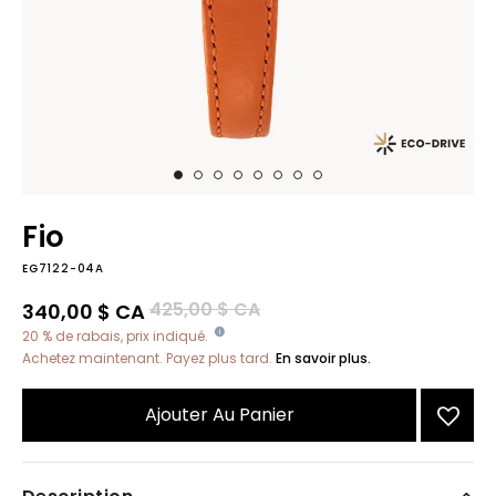
Fio
EG7122-04A
Prix réduit de
à
425,00 $ CA
340,00 $ CA
20 % de rabais, prix indiqué.
Achetez maintenant. Payez plus tard.
En savoir plus.
Ajouter Au Panier