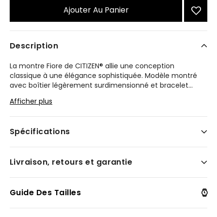
Ajouter Au Panier
Description
La montre Fiore de CITIZEN® allie une conception
classique à une élégance sophistiquée. Modèle montré
avec boîtier légèrement surdimensionné et bracelet
...
en acier inoxydable aux teintes or, lunette sertie de
Afficher plus
60 diamants et verre en saphir. Cette montre alimentée
par la technologie Eco-Drive est dotée d’un cadran blanc
décoré de chiffres romains noirs.
Spécifications
Modèle #:
EM0882-59A
Livraison, retours et garantie
Guide Des Tailles