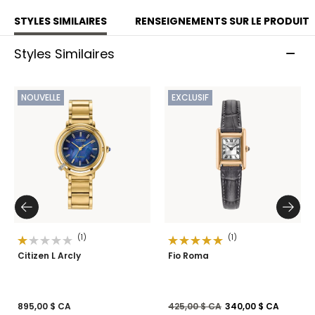
STYLES SIMILAIRES
RENSEIGNEMENTS SUR LE PRODUIT
Styles Similaires
NOUVELLE
EXCLUSIF
(1)
(1)
Citizen L Arcly
Fio Roma
Prix réduit de
à
895,00 $ CA
425,00 $ CA
340,00 $ CA