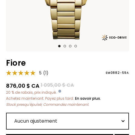
Fiore
5
(1)
EM0882-59A
Prix réduit de
à
1 095,00 $ CA
876,00 $ CA
20 % de rabais, prix indiqué.
Achetez maintenant. Payez plus tard.
En savoir plus.
Stock presqu'épuisé; Commandez maintenant.