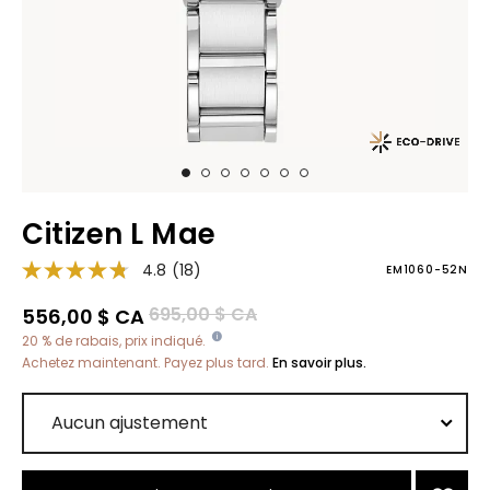
Citizen L Mae
4.8
(18)
EM1060-52N
Prix réduit de
à
695,00 $ CA
556,00 $ CA
20 % de rabais, prix indiqué.
Achetez maintenant. Payez plus tard.
En savoir plus.