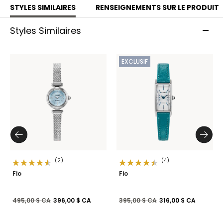
STYLES SIMILAIRES
RENSEIGNEMENTS SUR LE PRODUIT
Styles Similaires
EXCLUSIF
(2)
(4)
Fio
Fio
Prix réduit de
à
Prix réduit de
à
495,00 $ CA
396,00 $ CA
395,00 $ CA
316,00 $ CA