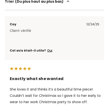
Trier
Du plus haut au plus bas
Coy
12/24/25
Client vérifié
Cet avis était-il utile?
Oui
Exactly what she wanted
She loves it and thinks it’s a beautiful time piece!
Couldn’t wait for Christmas so I gave it to her early to
wear to her work Christmas party to show off.