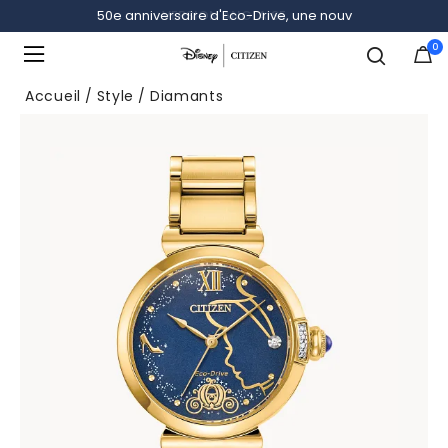
50e anniversaire d'Eco-Drive, une nouv
VERSION ANGLAISE
0
Ajouté à
Gérer la liste
Accueil
Style
Diamants