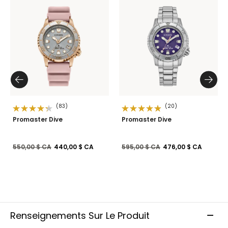
(83)
(20)
Promaster Dive
Promaster Dive
Prix réduit de
à
Prix réduit de
à
550,00 $ CA
440,00 $ CA
595,00 $ CA
476,00 $ CA
Renseignements Sur Le Produit