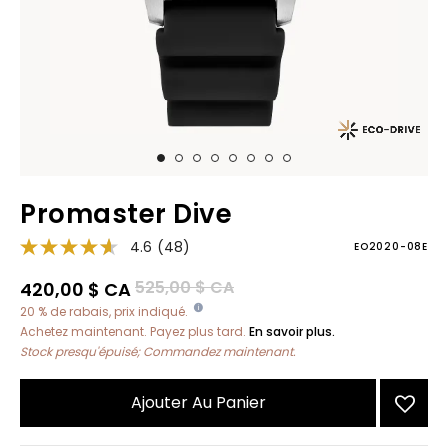
Promaster Dive
4.6
(48)
EO2020-08E
Prix réduit de
à
525,00 $ CA
420,00 $ CA
20 % de rabais, prix indiqué.
Achetez maintenant. Payez plus tard.
En savoir plus.
Stock presqu'épuisé; Commandez maintenant.
Ajouter Au Panier