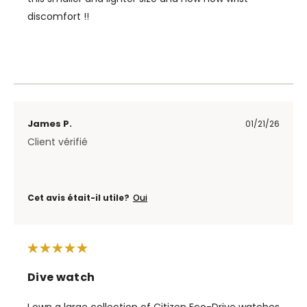
discomfort !!
James P.
01/21/26
Client vérifié
Cet avis était-il utile?
Oui
Dive watch
I own a large collection of Citizen Eco-Drive watches