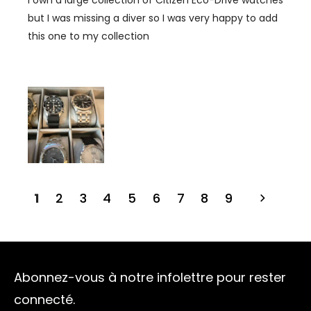
but I was missing a diver so I was very happy to add
this one to my collection
1
2
3
4
5
6
7
8
9
Abonnez-vous à notre infolettre pour rester
connecté.