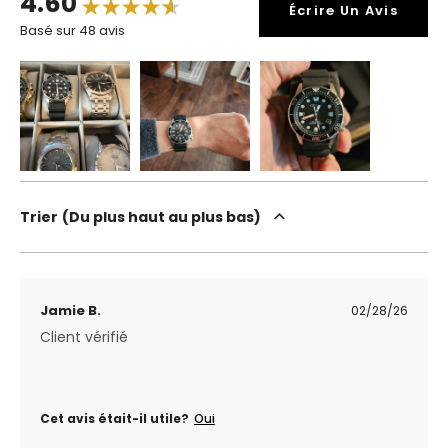
4.60
Écrire Un Avis
Basé sur 48 avis
Trier
Du plus haut au plus bas
Jamie B.
02/28/26
Client vérifié
Cet avis était-il utile?
Oui