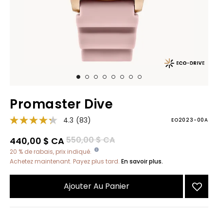
Promaster Dive
4.3
(83)
EO2023-00A
Prix réduit de
à
550,00 $ CA
440,00 $ CA
20 % de rabais, prix indiqué.
Achetez maintenant. Payez plus tard.
En savoir plus.
Ajouter Au Panier