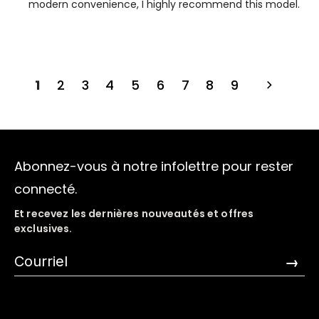
modern convenience, I highly recommend this model.
1
2
3
4
5
6
7
8
9
Abonnez-vous à notre infolettre pour rester
connecté.
Et recevez les dernières nouveautés et offres
exclusives.
→