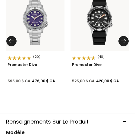
(20)
(48)
Promaster Dive
Promaster Dive
Prix réduit de
à
Prix réduit de
à
595,00 $ CA
476,00 $ CA
525,00 $ CA
420,00 $ CA
Renseignements Sur Le Produit
Modèle