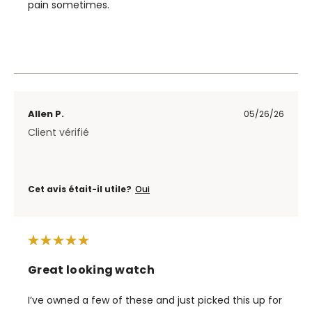
pain sometimes.
Allen P.
05/26/26
Client vérifié
Cet avis était-il utile?
Oui
Great looking watch
I’ve owned a few of these and just picked this up for