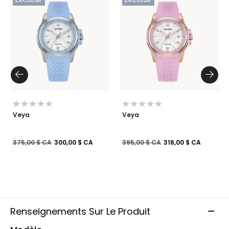
Veya
Veya
Prix réduit de
à
Prix réduit de
à
375,00 $ CA
300,00 $ CA
395,00 $ CA
316,00 $ CA
Renseignements Sur Le Produit