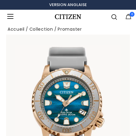
VERSION ANGLAISE
0
Ajouté à
Gérer la liste
Accueil
Collection
Promaster