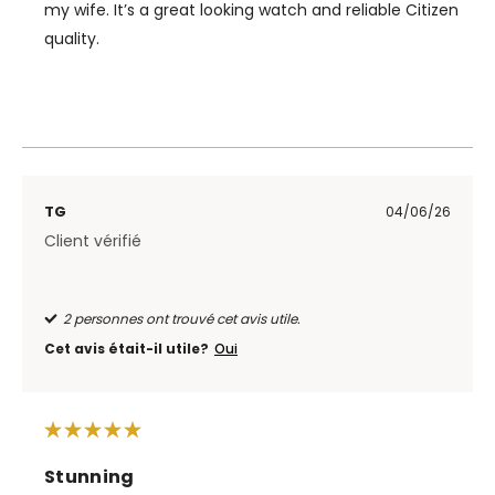
my wife. It’s a great looking watch and reliable Citizen
quality.
TG
04/06/26
Client vérifié
2 personnes ont trouvé cet avis utile.
Cet avis était-il utile?
Oui
Stunning