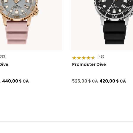
(83)
(48)
Dive
Promaster Dive
de
à
Prix réduit de
à
A
440,00 $ CA
525,00 $ CA
420,00 $ CA