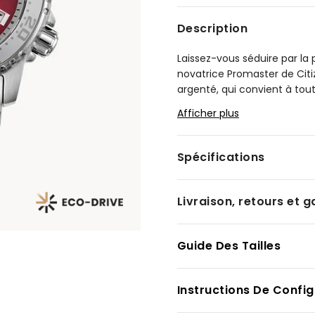
Description
Laissez-vous séduire par l
novatrice Promaster de Citi
argenté, qui convient à tout
plongée unidirectionnelle fa
Afficher plus
position de 4 h. Le design 
assorti en acier inoxydable 
Spécifications
Le cadran rouge à texture r
d’indicateurs appliqués qui 
luminescents garantissent 
Livraison, retours et g
profondeurs. À la position d
un autre élément de fonctio
normes de robustesse de la
Guide Des Tailles
norme ISO et hydrorésistant
lumière sous toutes ses for
Instructions De Config
calibre : E168.