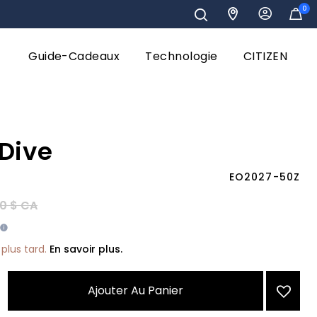
0
Guide-Cadeaux
Technologie
CITIZEN
Dive
EO2027-50Z
éduit de
à
0 $ CA
plus tard.
En savoir plus.
Ajouter Au Panier