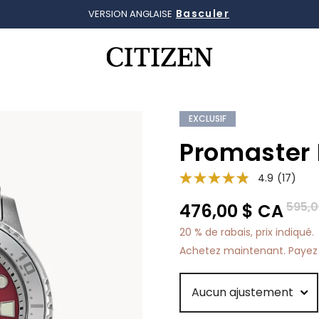
Détails
LIVRAISON GRATUITE, RETOURS SANS FRAIS
Ajouté à
Gérer la liste
EXCLUSIF
Promaster 
4.9
(17)
Prix r
595,0
476,00 $ CA
20 % de rabais, prix indiqué.
Achetez maintenant. Payez 