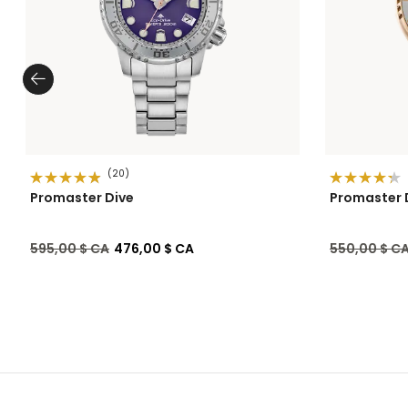
(20)
Promaster Dive
Promaster 
Prix réduit de
à
Prix réduit 
595,00 $ CA
476,00 $ CA
550,00 $ C