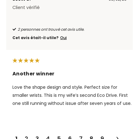
Client vérifié
2 personnes ont trouvé cet avis utile.
Cet avis était-il utile?
Oui
Another winner
Love the shape design and style. Perfect size for
smaller wrists. This is my wife’s second Eco Drive. First
one still running without issue after seven years of use.
1
2
3
4
5
6
7
8
9