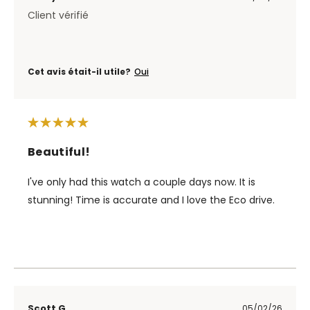
Client vérifié
Cet avis était-il utile?
Oui
Beautiful!
I've only had this watch a couple days now. It is
stunning! Time is accurate and I love the Eco drive.
Scott G.
05/02/26