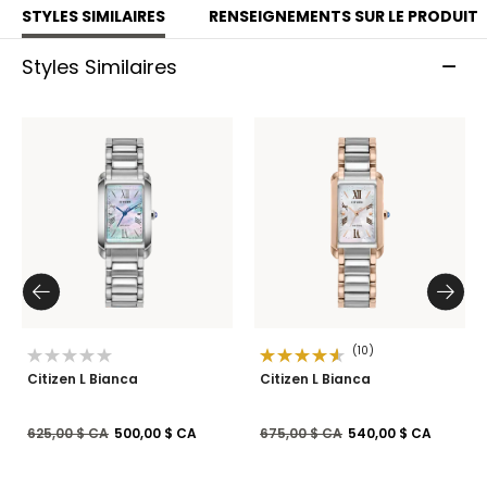
STYLES SIMILAIRES
RENSEIGNEMENTS SUR LE PRODUIT
Styles Similaires
(10)
Citizen L Bianca
Citizen L Bianca
Prix réduit de
à
Prix réduit de
à
625,00 $ CA
500,00 $ CA
675,00 $ CA
540,00 $ CA