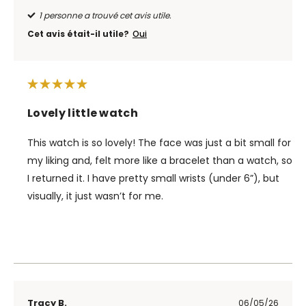
1 personne a trouvé cet avis utile.
Cet avis était-il utile?
Oui
Lovely little watch
This watch is so lovely! The face was just a bit small for
my liking and, felt more like a bracelet than a watch, so
I returned it. I have pretty small wrists (under 6”), but
visually, it just wasn’t for me.
Tracy B.
06/05/26