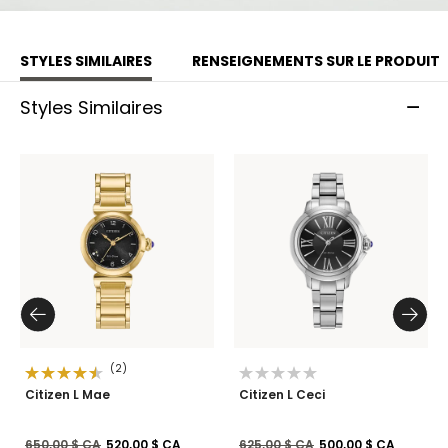
STYLES SIMILAIRES
RENSEIGNEMENTS SUR LE PRODUIT
Styles Similaires
(2)
Citizen L Mae
Citizen L Ceci
Prix réduit de
à
Prix réduit de
à
650,00 $ CA
520,00 $ CA
625,00 $ CA
500,00 $ CA