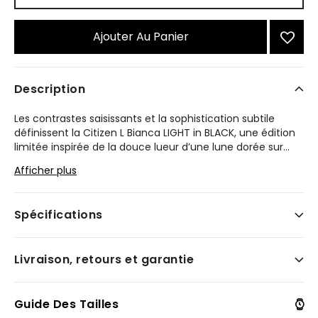
Ajouter Au Panier
Description
Les contrastes saisissants et la sophistication subtile
définissent la Citizen L Bianca LIGHT in BLACK, une édition
limitée inspirée de la douce lueur d’une lune dorée sur
...
un ciel nocturne. Alimentée de manière durable par la
Afficher plus
lumière — toute source de lumière — grâce à notre
technologie exclusive Eco-Drive, cette montre ne
nécessite jamais de pile.
Spécifications
Sa silhouette rectangulaire aux courbes élégantes de 21,5
mm est mise en valeur par un boîtier et un bracelet en
Livraison, retours et garantie
acier inoxydable revêtu d’ionisation noire, offrant une
allure moderne et épurée. Une couronne dorée ornée
d’un cabochon bleu apporte un contraste raffiné,
renforçant son caractère joaillier.
Guide Des Tailles