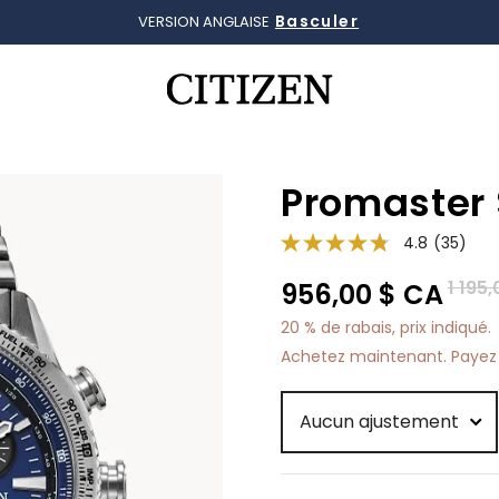
Basculer
VERSION ANGLAISE
Ajouté à
Gérer la liste
Promaster
4.8
(35)
Prix r
1 195
956,00 $ CA
20 % de rabais, prix indiqué.
Achetez maintenant. Payez 