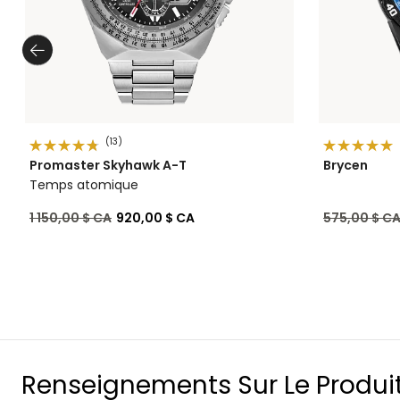
(13)
Promaster Skyhawk A-T
Brycen
Temps atomique
Prix réduit de
à
Prix réduit 
1 150,00 $ CA
920,00 $ CA
575,00 $ C
Renseignements Sur Le Produi