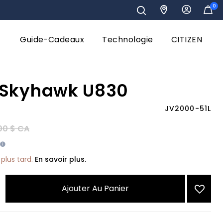
0
Guide-Cadeaux
Technologie
CITIZEN
 Skyhawk U830
JV2000-51L
éduit de
à
,00 $ CA
plus tard.
En savoir plus.
Ajouter Au Panier