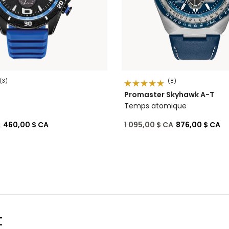
(3)
(8)
Promaster Skyhawk A-T
Temps atomique
de
à
Prix réduit de
à
A
460,00 $ CA
1 095,00 $ CA
876,00 $ CA
t