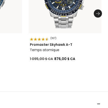
(167)
Promaster Skyhawk A-T
Temps atomique
Prix réduit de
à
1 095,00 $ CA
876,00 $ CA