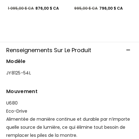
Prix réduit de
à
Prix réduit de
à
1 095,00 $ CA
876,00 $ CA
995,00 $ CA
796,00 $ CA
Renseignements Sur Le Produit
Modèle
JY8125-54L
Mouvement
U680
Eco-Drive
Alimentée de manière continue et durable par n’importe
quelle source de lumière, ce qui élimine tout besoin de
remplacer les piles de la montre.