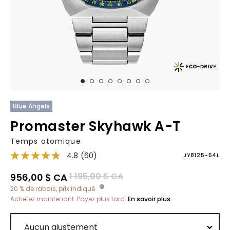
Blue Angels
Promaster Skyhawk A-T
Temps atomique
4.8
(60)
JY8125-54L
Prix réduit de
à
1 195,00 $ CA
956,00 $ CA
20 % de rabais, prix indiqué.
Achetez maintenant. Payez plus tard.
En savoir plus.