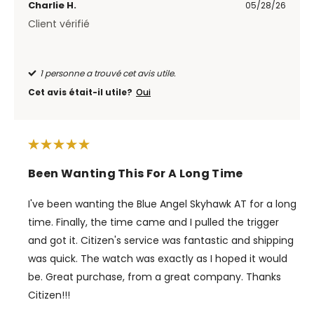
Charlie H.
05/28/26
Client vérifié
1 personne a trouvé cet avis utile.
Cet avis était-il utile?
Oui
Been Wanting This For A Long Time
I've been wanting the Blue Angel Skyhawk AT for a long
time. Finally, the time came and I pulled the trigger
and got it. Citizen's service was fantastic and shipping
was quick. The watch was exactly as I hoped it would
be. Great purchase, from a great company. Thanks
Citizen!!!