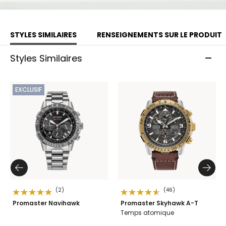
Production limitée à 5 600 montres non numérotées pour
le monde entier.
STYLES SIMILAIRES
RENSEIGNEMENTS SUR LE PRODUIT
Modèle #:
JY8146-54E
Styles Similaires
EXCLUSIF
(2)
(46)
Promaster Navihawk
Promaster Skyhawk A-T
Temps atomique