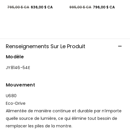
Prix réduit de
à
Prix réduit de
à
795,00 $ CA
636,00 $ CA
995,00 $ CA
796,00 $ CA
Renseignements Sur Le Produit
Modèle
JY8146-54E
Mouvement
U680
Eco-Drive
Alimentée de manière continue et durable par n’importe
quelle source de lumière, ce qui élimine tout besoin de
remplacer les piles de la montre.