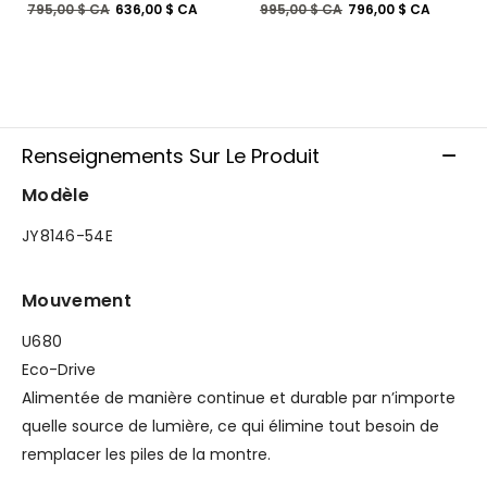
Prix réduit de
à
Prix réduit de
à
795,00 $ CA
636,00 $ CA
995,00 $ CA
796,00 $ CA
Renseignements Sur Le Produit
Modèle
JY8146-54E
Mouvement
U680
Eco-Drive
Alimentée de manière continue et durable par n’importe
quelle source de lumière, ce qui élimine tout besoin de
remplacer les piles de la montre.