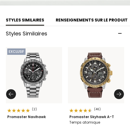
Production limitée à 5 600 montres non numérotées pour
le monde entier.
STYLES SIMILAIRES
RENSEIGNEMENTS SUR LE PRODUIT
Modèle #:
JY8146-54E
Styles Similaires
EXCLUSIF
(2)
(46)
Promaster Navihawk
Promaster Skyhawk A-T
Temps atomique